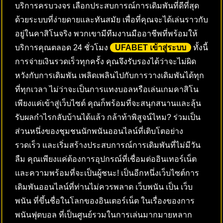
บริการครบวงจร เลือกประสบการณ์การเดิมพันที่ดีที่สุด
ด้วยระบบที่ง่ายดายและทันสมัย เพื่อที่คุณจะได้เล่นราวกับ
อยู่ในคาสิโนจริง พวกเขามีทีมงานมืออาชีพที่พร้อมให้
บริการคุณตลอด 24 ชั่วโมง
UFABET เข้าสู่ระบบ
ทั้งนี้
การจ่ายเงินรวดเร็วทุกครั้ง คุณจึงรับรองได้ว่าจะไม่ผิด
หวังกับการเดิมพัน เพลิดเพลินไปกับการวางเดิมพันได้ทุก
ที่ทุกเวลา ไม่ว่าจะเป็นการแทงบอลหรือเล่นเกมคาสิโน
เพียงแค่เข้าสู่เว็บไซต์ คุณก็พร้อมที่จะสนุกสนานและลุ้น
รับผลกำไรกลับบ้านได้แล้ว กล้าท้าพิสูจน์ไหม? ร่วมเป็น
ส่วนหนึ่งของชุมชนนักพนันออนไลน์ที่เติบโตอย่าง
รวดเร็ว และเริ่มสร้างประสบการณ์การเดิมพันที่ไม่มีวัน
ลืม คุณเพียงแค่ต้องการอุปกรณ์ที่เชื่อมต่ออินเทอร์เน็ต
และความพร้อมที่จะเป็นผู้ชนะ! เป็นอีกหนึ่งเว็บไซต์การ
เดิมพันออนไลน์ที่ท่านไม่ควรพลาด เว็บพนัน เป็น เว็บ
พนัน ที่ขึ้นชื่อในโลกของอินเตอร์เน็ต ในเรื่องของการ
พนันฟุตบอล ที่เป็นศูนย์รวมในการเล่นมากมายหลาก