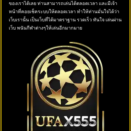
ของเราได้เลย ท่านสามารถเล่นได้ตลอดเวลา และมีเจ้า
หน้าที่คอยเช็คระบบให้ตลอดเวลา ทำให้ท่านมั่นใจได้ว่า
เว็บเรานั้น เป็นเว็บที่ได้มาตราฐาน รวดเร็ว ทันใจ เล่นผ่าน
เว็บ พนันกีฬาต่างๆให้เล่นอีกมากมาย