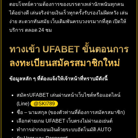
ตอบโจทย์ความต้องการของบรรดาเหล่านักพนันทุกคน
ได้อย่างดี เล่นจริงจ่ายเงินเร็วทุกครั้งรับรองไม่ผิดหวัง เล่น
ง่าย สะดวกทันสมัย เว็บเดิมพันครบวงจรมากที่สุด เปิดให้
บริการ ตลอด 24 ชม
ทางเข้า UFABET ขั้นตอนการ
ลงทะเบียนสมัครสมาชิกใหม่
ข้อมูลหลัก ๆ ที่ต้องแจ้งให้เจ้าหน้าที่ทราบมีดังนี้
สมัครUFABET เล่นผ่านหน้าเว็บไซต์หรือแอดไลน์
(Line)
@SKI789
ชื่อ – นามสกุล (ของตัวท่านที่ต้องการสมัครสมาชิก)
เลือกค่ายเกม UFABET เว็บตรงไม่ผ่านเอเย่นต์
ทำการฝากถอนเงินด้วยระบบอัตโนมัติ AUTO