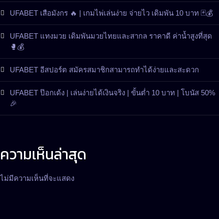
UFABET เสือมังกร 🔥 | เกมไพ่เล่นง่าย จ่ายไว เดิมพัน 10 บาท 🃏💰
UFABET แทงมวย เดิมพันมวยไทยและสากล ราคาดี ค่าน้ำสูงที่สุด
🥊💰
UFABET อีสปอร์ต สมัครสมาชิกสามารถทำได้ง่ายและสะดวก
UFABET ป๊อกเด้ง | เล่นง่ายได้เงินจริง | ขั้นต่ำ 10 บาท | โบนัส 50%
🎉
ความเห็นล่าสุด
ไม่มีความเห็นที่จะแสดง