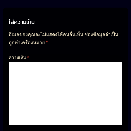
ใส่ความเห็น
อีเมลของคุณจะไม่แสดงให้คนอื่นเห็น
ช่องข้อมูลจำเป็น
ถูกทำเครื่องหมาย
*
ความเห็น
*