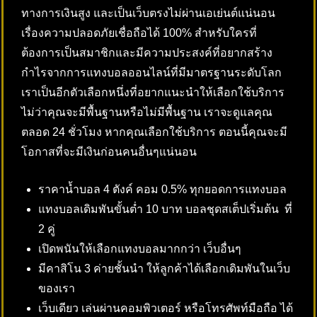
ทางการเงินสูง และเป็นเว็บตรงไม่ผ่านเอเย่นต์แน่นอน
เรื่องความปลอดภัยเชื่อถือได้ 100% สำหรับใครที่
ต้องการเป็นสมาชิกและมีความประสงค์ที่อยากสร้าง
กำไรจากการแทงบอลออนไลน์ที่มีมาตรฐานระดับโลก
เราเป็นอีกตัวเลือกหนึ่งที่อยากแนะนำให้เลือกใช้บริการ
ไม่ว่าคุณจะมีพื้นฐานหรือไม่มีพื้นฐาน เราจะดูแลคุณ
ตลอด 24 ชั่วโมง หากคุณเลือกใช้บริการ ตอนนี้คุณจะมี
โอกาสที่จะมีเงินก่อนคนอื่นๆแน่นอน
ราคาน้ำบอล 4 ตังค์ คอม 0.5% ทุกยอดการแทงบอล
แทงบอลเดิมพันขั้นต่ำ 10 บาท บอลชุดสเต็ปเริ่มต้น ที่
2 คู่
เปิดพนันให้เลือกแทงบอลมากกว่า เว็บอื่นๆ
มีคาสิโน 3 ค่ายชั้นนำ ให้ลูกค้าได้เลือกเดิมพันในเว็บ
ของเรา
เว็บเดียว เล่นผ่านคอมพิวเตอร์ หรือโทรศัพท์มือถือ ได้