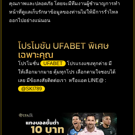
คุณภาพและปลอดภัย โดยจะมีทีมงานผู้ชำนาญการทำ
หน้าที่ดูแลเก็บรักษาข้อมูลของท่านไม่ให้มีการรั่วไหล
ออกไปอย่างแน่นอน
โปรโมชั่น UFABET พิเศษ
เฉพาะคุณ
โปรโมชั่น
UFABET
โปรแรงแซงทุกค่าย มี
ให้เลือกมากมาย คุ้มทุกโปร เลือกตามใจชอบได้
เลย มีข้อสงสัยติดต่อเรา หรือแอด LINE@ :
@SKI789