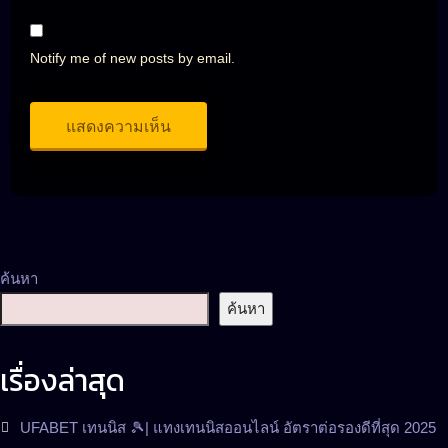
Notify me of new posts by email.
ค้นหา
ค้นหา
เรื่องล่าสุด
UFABET เทนนิส 🎾| แทงเทนนิสออนไลน์ อัตราต่อรองดีที่สุด 2025