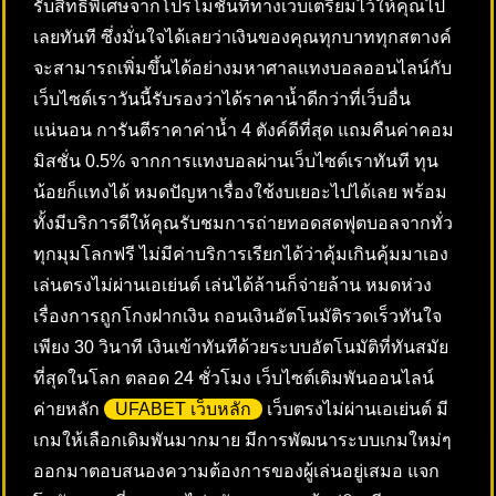
รับสิทธิพิเศษจากโปรโมชั่นที่ทางเว็บเตรียมไว้ให้คุณไป
เลยทันที ซึ่งมั่นใจได้เลยว่าเงินของคุณทุกบาททุกสตางค์
จะสามารถเพิ่มขึ้นได้อย่างมหาศาลแทงบอลออนไลน์กับ
เว็บไซต์เราวันนี้รับรองว่าได้ราคาน้ำดีกว่าที่เว็บอื่น
แน่นอน การันตีราคาค่าน้ำ 4 ตังค์ดีที่สุด แถมคืนค่าคอม
มิสชั่น 0.5% จากการแทงบอลผ่านเว็บไซต์เราทันที ทุน
น้อยก็แทงได้ หมดปัญหาเรื่องใช้งบเยอะไปได้เลย พร้อม
ทั้งมีบริการดีให้คุณรับชมการถ่ายทอดสดฟุตบอลจากทั่ว
ทุกมุมโลกฟรี ไม่มีค่าบริการเรียกได้ว่าคุ้มเกินคุ้มมาเอง
เล่นตรงไม่ผ่านเอเย่นต์ เล่นได้ล้านก็จ่ายล้าน หมดห่วง
เรื่องการถูกโกงฝากเงิน ถอนเงินอัตโนมัติรวดเร็วทันใจ
เพียง 30 วินาที เงินเข้าทันทีด้วยระบบอัตโนมัติที่ทันสมัย
ที่สุดในโลก ตลอด 24 ชั่วโมง เว็บไซต์เดิมพันออนไลน์
ค่ายหลัก
UFABET เว็บหลัก
เว็บตรงไม่ผ่านเอเย่นต์ มี
เกมให้เลือกเดิมพันมากมาย มีการพัฒนาระบบเกมใหม่ๆ
ออกมาตอบสนองความต้องการของผู้เล่นอยู่เสมอ แจก