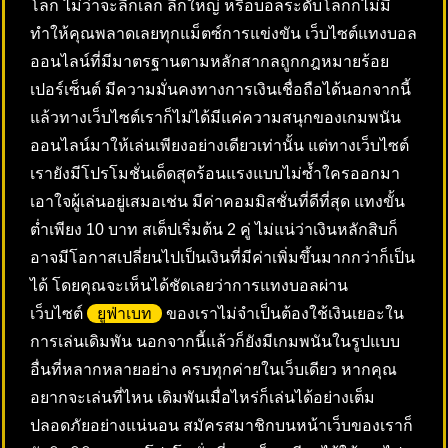
โลก ไม่ว่าจะลีกเล็ก ลีกใหญ่ หรือบอลระดับโลกก็ไม่มี
ทำให้คุณพลาดเลยทุกแม็ตซ์การแข่งขัน เว็บไซต์แทงบอล
ออนไลน์ที่มีมาตรฐานตามหลักสากลถูกกฎหมายร้อย
เปอร์เซ็นต์ มีความมั่นคงทางการเงินเชื่อถือได้นอกจากนี้
แล้วทางเว็บไซต์เราก็ไม่ได้มีแค่ความสนุกของเกมพนัน
ออนไลน์มาให้เล่นเพียงอย่างเดียวเท่านั้น แต่ทางเว็บไซต์
เรายังมีโปรโมชั่นเด็ดสุดร้อนแรงแบบไม่ซ้ำใครออกมา
เอาใจผู้เล่นอยู่เสมอเช่น มีค่าคอมมิสชั่นที่ดีที่สุด แทงขั้น
ต่ำเพียง 10 บาท สเต็ปเริ่มต้น 2 คู่ ไม่แน่ว่าเงินหลักสิบก็
อาจมีโอกาสเปลี่ยนไปเป็นเงินที่มีค่าเพิ่มขึ้นมากกว่าก็เป็น
ได้ โดยคุณจะเห็นได้ชัดเลยว่าการแทงบอลผ่าน
เว็บไซต์
ยูฟ่าเบท
ของเราไม่จำเป็นต้องใช้เงินเยอะใน
การเล่นเดิมพัน นอกจากนี้แล้วก็ยังมีเกมพนันในรูปแบบ
อื่นที่หลากหลายอย่าง ครบทุกค่ายในเว็บเดียว หากคุณ
อยากจะเล่นที่ไหน เดิมพันเมื่อไหร่ก็เล่นได้อย่างเต็ม
ปลอดภัยอย่างแน่นอน สมัครสมาชิกบนหน้าเว็บของเราก็