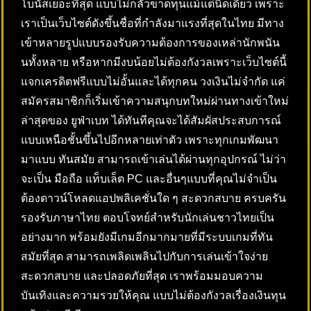
โบนัสเยอะที่สุด แบบไม่กลัวขาดทุนแม้แต่นิดเดียว เพราะ
เราเป็นเว็บไซต์ดังขึ้นชื่อที่กำลังมาแรงที่สุดในไทย มีทาง
เข้าหลายรูปแบบรองรับความต้องการของเหล่านักพนัน
นทั้งหลาย หรือหากมีงบน้อยไม่ต้องกังวลเพราะเว็บไซต์นี้
แจกเครดิตฟรีแบบไม่อั้นและได้ทุกคน วงเงินไม่จำกัด แค่
สมัครสมาชิกก็เริ่มเข้าความสนุกบทใหม่ผ่านทางเข้าใหม่
ล่าสุดของ ยูฟ่าเบท ได้ทันทีคุณจะได้สัมผัสประสบการณ์
แบบเหนือชั้นขึ้นไปอีกหลายเท่าตัว เพราะทุกเกมพัฒนา
มาแบบ ทันสมัย สามารถเข้าเล่นได้ผ่านทุกอุปกรณ์ ไม่ว่า
จะเป็น มือถือ แท็บเล็ต PC และอื่นๆแบบที่คุณไม่จำเป็น
ต้องดาวน์โหลดแอปพลิเคชั่นใด ๆ สะดวกสบาย ครบครัน
รองรับภาษาไทย ตอบโจทย์สำหรับนักเล่นชาวไทยเป็น
อย่างมาก พร้อมยังมีเกมอีกมากมายที่มีระบบเกมที่ทัน
สมัยที่สุด สามารถเพลิดเพลินไปกับการเล่นเข้าใจง่าย
สะดวกสบาย และปลอดภัยที่สุด เราพร้อมมอบความ
บันเทิงและความรวยให้คุณ แบบไม่ต้องกังวลเรื่องเงินทุน