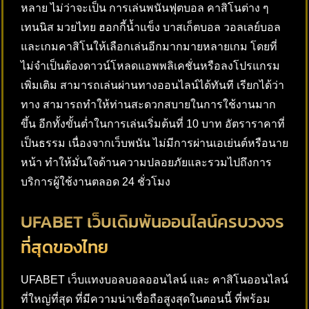
หลาย ไม่ว่าจะเป็น การเล่นพนันฟุตบอล คาสิโนต่าง ๆ
เทนนิส มวยไทย ฮอกกี้น้ำแข็ง บาสเก็ตบอล วอลเลย์บอล
และเกมคาสิโนให้เลือกเล่นอีกมากมายหลายเกม โดยที่
ไม่จำเป็นต้องดาวน์โหลดแอพพลิเคชั่นหรือลงโปรแกรม
เพิ่มเติม สามารถเล่นผ่านทางออนไลน์ได้ทันที เรียกได้ว่า
ทาง สามารถทำให้ท่านสะดวกสบายในการใช้งานมาก
ขึ้น อีกทั้งขั้นต่ำในการเล่นเริ่มต้นที่ 10 บาท อัตราราคาที่
เป็นธรรม เนื่องจากเว็บพนัน ไม่มีการผ่านเอเย่นต์หรือนาย
หน้า ทำให้มั่นใจด้านความปลอยภัยและรวมไปถึงการ
บริการผู้ใช้งานตลอด 24 ชั่วโมง
UFABET เว็บเดิมพันออนไลน์ครบวงจร
ที่สุดของไทย
UFABET เว็บแทงบอลบอลออนไลน์ และ คาสิโนออนไลน์
ที่ใหญ่ที่สุด ที่มีความน่าเชื่อถือสูงสุดในตอนนี้ ที่พร้อม