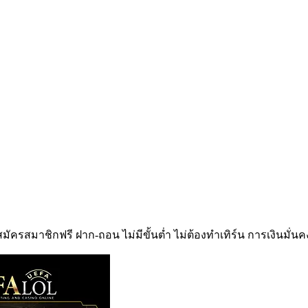
ครสมาชิกฟรี ฝาก-ถอน ไม่มีขั้นต่ำ ไม่ต้องทำเทิร์น การเงินมั่น