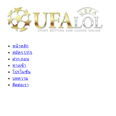
หน้าหลัก
สมัคร UFA
ฝาก-ถอน
ทางเข้า
โปรโมชั่น
บทความ
ติดต่อเรา