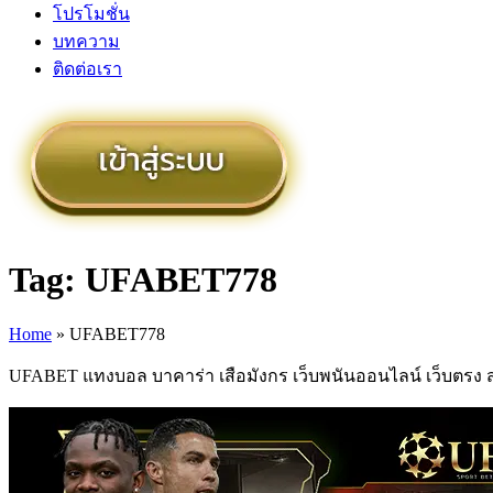
โปรโมชั่น
บทความ
ติดต่อเรา
Tag: UFABET778
Home
»
UFABET778
UFABET แทงบอล บาคาร่า เสือมังกร เว็บพนันออนไลน์ เว็บตรง สมั