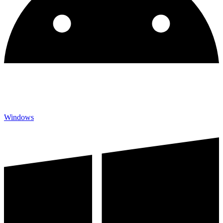
Windows