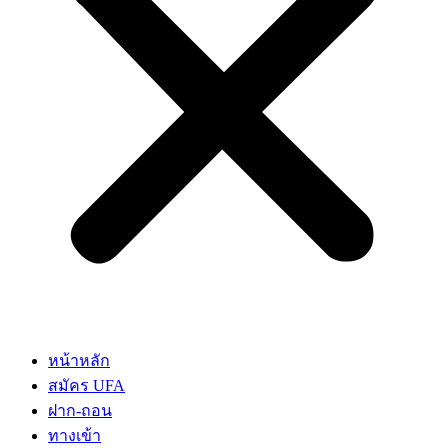
หน้าหลัก
สมัคร UFA
ฝาก-ถอน
ทางเข้า