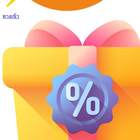
ทางเข้า