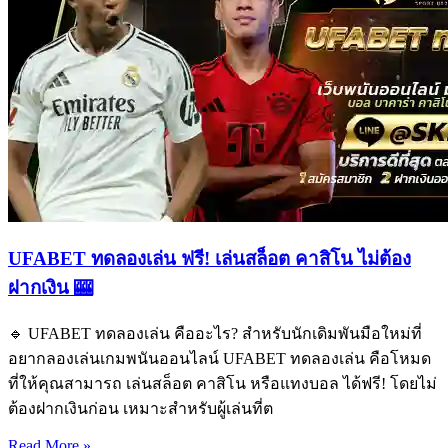
UFABET ทดลองเล่น ฟรี! เล่นสล็อต คาสิโน ไม่ต้อง
ฝากเงิน 🎰
🔹 UFABET ทดลองเล่น คืออะไร? สำหรับนักเดิมพันมือใหม่ที่
อยากลองเล่นเกมพนันออนไลน์ UFABET ทดลองเล่น คือโหมด
ที่ให้คุณสามารถ เล่นสล็อต คาสิโน หรือแทงบอล ได้ฟรี! โดยไม่
ต้องฝากเงินก่อน เหมาะสำหรับผู้เล่นที่ต
Read More »