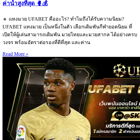
ค่าน้ำสูงที่สุด 🥊💰
🔹 แทงมวย UFABET คืออะไร? ทำไมถึงได้รับความนิยม?
UFABET แทงมวย เป็นหนึ่งในตัว เลือกเดิมพันกีฬายอดนิยม ที่
เปิดให้ผู้เล่นสามารถเดิมพัน มวยไทยและมวยสากล ได้อย่างครบ
วงจร พร้อมอัตราต่อรองที่ดีที่สุด และค่าน
Read More »