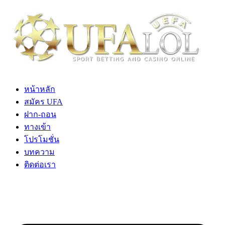
หน้าหลัก
สมัคร UFA
ฝาก-ถอน
ทางเข้า
โปรโมชั่น
บทความ
ติดต่อเรา