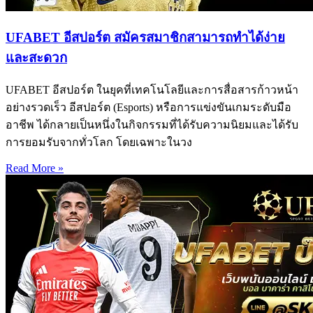
UFABET อีสปอร์ต สมัครสมาชิกสามารถทำได้ง่าย
และสะดวก
UFABET อีสปอร์ต ในยุคที่เทคโนโลยีและการสื่อสารก้าวหน้า
อย่างรวดเร็ว อีสปอร์ต (Esports) หรือการแข่งขันเกมระดับมือ
อาชีพ ได้กลายเป็นหนึ่งในกิจกรรมที่ได้รับความนิยมและได้รับ
การยอมรับจากทั่วโลก โดยเฉพาะในวง
Read More »