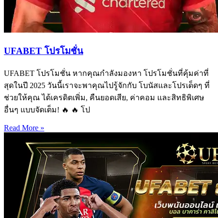
UFABET โปรโมชั่น
UFABET โปรโมชั่น หากคุณกำลังมองหา โปรโมชั่นที่คุ้มค่าที่
สุดในปี 2025 วันนี้เราจะพาคุณไปรู้จักกับ โบนัสและโปรเด็ดๆ ที่
ช่วยให้คุณ ได้เครดิตเพิ่ม, คืนยอดเสีย, ค่าคอม และสิทธิพิเศษ
อื่นๆ แบบจัดเต็ม! 🔥 🔥 โป
Read More »