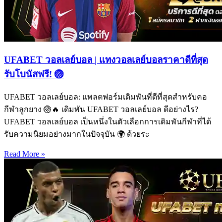
UFABET วอลเลย์บอล | แทงวอลเลย์บอลราคาดีที่สุด
รับโบนัสฟรี! 🏐
UFABET วอลเลย์บอล: แพลตฟอร์มเดิมพันที่ดีที่สุดสำหรับคอ
กีฬาลูกยาง 🏐🔥 เดิมพัน UFABET วอลเลย์บอล ดีอย่างไร?
UFABET วอลเลย์บอล เป็นหนึ่งในตัวเลือกการเดิมพันกีฬาที่ได้
รับความนิยมอย่างมากในปัจจุบัน 🌍 ด้วยระ
Read More »