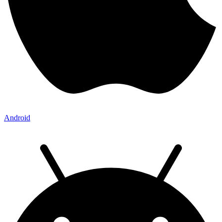
Android