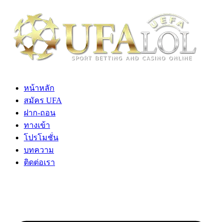
หน้าหลัก
สมัคร UFA
ฝาก-ถอน
ทางเข้า
โปรโมชั่น
บทความ
ติดต่อเรา