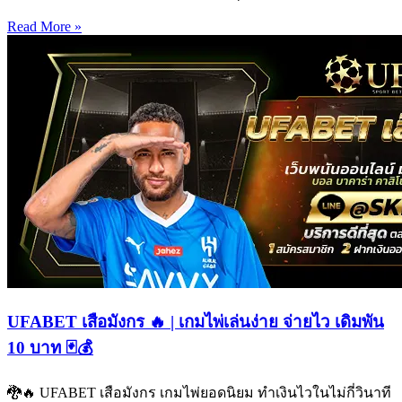
Read More »
UFABET เสือมังกร 🔥 | เกมไพ่เล่นง่าย จ่ายไว เดิมพัน
10 บาท 🃏💰
🐉🔥 UFABET เสือมังกร เกมไพ่ยอดนิยม ทำเงินไวในไม่กี่วินาที