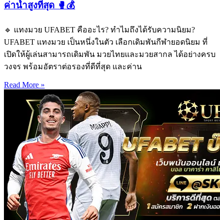
ค่าน้ำสูงที่สุด 🥊💰
🔹 แทงมวย UFABET คืออะไร? ทำไมถึงได้รับความนิยม?
UFABET แทงมวย เป็นหนึ่งในตัว เลือกเดิมพันกีฬายอดนิยม ที่
เปิดให้ผู้เล่นสามารถเดิมพัน มวยไทยและมวยสากล ได้อย่างครบ
วงจร พร้อมอัตราต่อรองที่ดีที่สุด และค่าน
Read More »