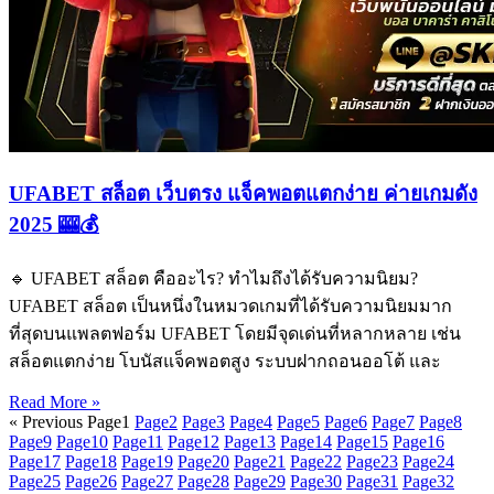
UFABET สล็อต เว็บตรง แจ็คพอตแตกง่าย ค่ายเกมดัง
2025 🎰💰
🔹 UFABET สล็อต คืออะไร? ทำไมถึงได้รับความนิยม?
UFABET สล็อต เป็นหนึ่งในหมวดเกมที่ได้รับความนิยมมาก
ที่สุดบนแพลตฟอร์ม UFABET โดยมีจุดเด่นที่หลากหลาย เช่น
สล็อตแตกง่าย โบนัสแจ็คพอตสูง ระบบฝากถอนออโต้ และ
Read More »
« Previous
Page
1
Page
2
Page
3
Page
4
Page
5
Page
6
Page
7
Page
8
Page
9
Page
10
Page
11
Page
12
Page
13
Page
14
Page
15
Page
16
Page
17
Page
18
Page
19
Page
20
Page
21
Page
22
Page
23
Page
24
Page
25
Page
26
Page
27
Page
28
Page
29
Page
30
Page
31
Page
32