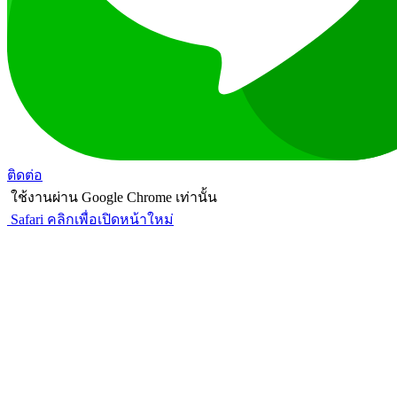
ติดต่อ
ใช้งานผ่าน Google Chrome เท่านั้น
Safari คลิกเพื่อเปิดหน้าใหม่