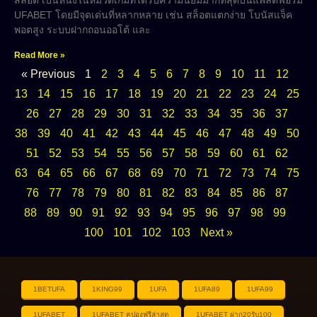
UFABET โดยมีจุดเด่นที่หลากหลาย เช่น สล็อตแตกง่าย โบนัสแจ็ค
พอตสูง ระบบฝากถอนออโต้ และ
Read More »
« Previous
1
2
3
4
5
6
7
8
9
10
11
12
13
14
15
16
17
18
19
20
21
22
23
24
25
26
27
28
29
30
31
32
33
34
35
36
37
38
39
40
41
42
43
44
45
46
47
48
49
50
51
52
53
54
55
56
57
58
59
60
61
62
63
64
65
66
67
68
69
70
71
72
73
74
75
76
77
78
79
80
81
82
83
84
85
86
87
88
89
90
91
92
93
94
95
96
97
98
99
100
101
102
103
Next »
1BETUFA
1KING99
1UFA
1UFA89
1UFA99
1UFABET
1UFABET คูปองฟรีล่าสุด
1UFABET ฝาก20รับ100