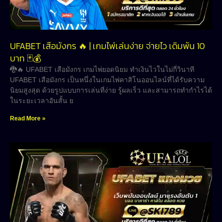
UFABET เสือมังกร 🔥 | เกมไพ่เล่นง่าย จ่ายไว เดิมพัน 10
บาท 🃏💰
🐉🔥 UFABET เสือมังกร เกมไพ่ยอดนิยม ทำเงินไวในไม่กี่วินาที
UFABET เสือมังกร เป็นหนึ่งในเกมไพ่คาสิโนออนไลน์ที่ได้รับความ
นิยมสูงสุด ด้วยรูปแบบการเล่นที่ง่าย รู้ผลเร็ว และสามารถทำกำไรได้
ในระยะเวลาอันสั้น ย
Read More »