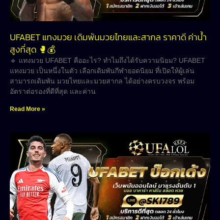
UFABET แทงมวย เดิมพันมวยไทยและสากล ราคาดี ค่าน้ำ
สูงที่สุด 🥊💰
🔹 แทงมวย UFABET คืออะไร? ทำไมถึงได้รับความนิยม? UFABET
แทงมวย เป็นหนึ่งในตัว เลือกเดิมพันกีฬายอดนิยม ที่เปิดให้ผู้เล่น
สามารถเดิมพัน มวยไทยและมวยสากล ได้อย่างครบวงจร พร้อม
อัตราต่อรองที่ดีที่สุด และค่าน
Read More »