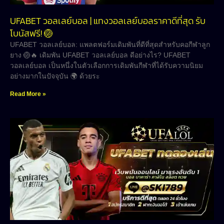
UFABET วอลเลย์บอล | แทงวอลเลย์บอลราคาดีที่สุด รับ
โบนัสฟรี! 🏐
UFABET วอลเลย์บอล: แพลตฟอร์มเดิมพันที่ดีที่สุดสำหรับคอกีฬาลูก
ยาง 🏐🔥 เดิมพัน UFABET วอลเลย์บอล ดีอย่างไร? UFABET
วอลเลย์บอล เป็นหนึ่งในตัวเลือกการเดิมพันกีฬาที่ได้รับความนิยม
อย่างมากในปัจจุบัน 🌍 ด้วยระ
Read More »