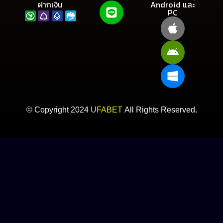
ฝากเงิน
Android และ
PC
© Copyright 2024
UFABET
All Rights Reserved.