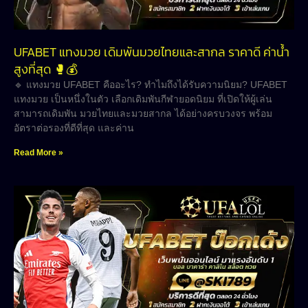
UFABET แทงมวย เดิมพันมวยไทยและสากล ราคาดี ค่าน้ำ
สูงที่สุด 🥊💰
🔹 แทงมวย UFABET คืออะไร? ทำไมถึงได้รับความนิยม? UFABET
แทงมวย เป็นหนึ่งในตัว เลือกเดิมพันกีฬายอดนิยม ที่เปิดให้ผู้เล่น
สามารถเดิมพัน มวยไทยและมวยสากล ได้อย่างครบวงจร พร้อม
อัตราต่อรองที่ดีที่สุด และค่าน
Read More »