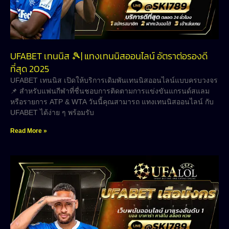
UFABET เทนนิส 🎾| แทงเทนนิสออนไลน์ อัตราต่อรองดี
ที่สุด 2025
UFABET เทนนิส เปิดให้บริการเดิมพันเทนนิสออนไลน์แบบครบวงจร
📌 สำหรับแฟนกีฬาที่ชื่นชอบการติดตามการแข่งขันแกรนด์สแลม
หรือรายการ ATP & WTA วันนี้คุณสามารถ แทงเทนนิสออนไลน์ กับ
UFABET ได้ง่าย ๆ พร้อมรับ
Read More »