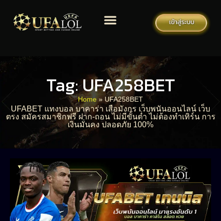
Tag: UFA258BET
Home
»
UFA258BET
UFABET แทงบอล บาคาร่า เสือมังกร เว็บพนันออนไลน์ เว็บ
ตรง สมัครสมาชิกฟรี ฝาก-ถอน ไม่มีขั้นต่ำ ไม่ต้องทำเทิร์น การ
เงินมั่นคง ปลอดภัย 100%