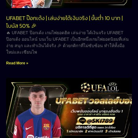
UFABET ป๊อกเด้ง | เล่นง่ายได้เงินจริง | ขั้นต่ำ 10 บาท |
โบนัส 50% 🎉
🔥 UFABET ป๊อกเด้ง เกมไพ่ยอดฮิต เล่นง่าย ได้เงินจริง UFABET
ป๊อกเด้ง ออนไลน์ บนเว็บ UFABET เป็นอีกหนึ่งเกมไพ่ยอดนิยมที่เล่น
ง่าย สนุก และทำเงินได้จริง 🎉 ด้วยกติกาที่ไม่ซับซ้อน ทำให้ทั้งมือ
ใหม่และเซียนไพ
Read More »