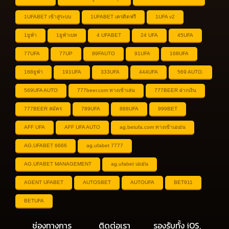
1UFABET เข้าสู่ระบบ
1UFABET เครดิตฟรี
1UFA v2
1ยูฟ่า
1ยูฟ่าเบท
4 UFABET
24 UFA
45UFA
77UFA
77UP
89FAUTO
91UFA
168UFA
168ยูฟ่า
191UFA
333UFA
444UFA
569 AUTO.
569UFA AUTO
777beer.com ทางเข้าเล่น
777BEER ฝากเงิน
777BEER สมัคร
789UFA
888UFA
999BET
AFF UFA
AFF UFA AUTO
ag.betufa.com ทางเข้าเอเย่น
AG.UFABET 6666
ag.ufabet 7777
AG.UFABET MANAGEMENT
ag.ufabet เอเย่น
AGENT UFABET
AUTOSBET
AUTOUFA
BET911
BETUFA
ช่องทางการ
ติดต่อเรา
รองรับทั้ง iOS,