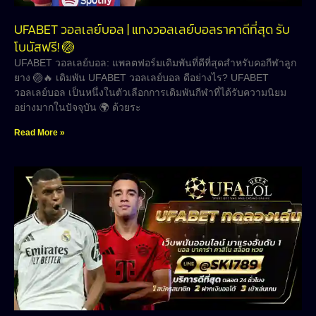
UFABET วอลเลย์บอล | แทงวอลเลย์บอลราคาดีที่สุด รับ
โบนัสฟรี! 🏐
UFABET วอลเลย์บอล: แพลตฟอร์มเดิมพันที่ดีที่สุดสำหรับคอกีฬาลูก
ยาง 🏐🔥 เดิมพัน UFABET วอลเลย์บอล ดีอย่างไร? UFABET
วอลเลย์บอล เป็นหนึ่งในตัวเลือกการเดิมพันกีฬาที่ได้รับความนิยม
อย่างมากในปัจจุบัน 🌍 ด้วยระ
Read More »