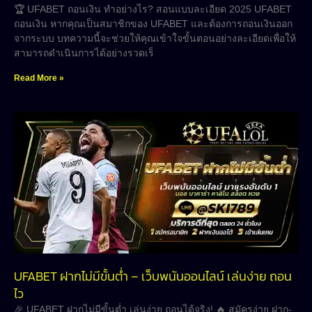
🏆 UFABET ถอนเงิน ทำอย่างไร? สอนแบบละเอียด 2025 UFABET
ถอนเงิน หากคุณเป็นสมาชิกของ UFABET และต้องการถอนเงินออก
จากระบบ บทความนี้จะช่วยให้คุณเข้าใจขั้นตอนอย่างละเอียดเพื่อให้
สามารถดำเนินการได้อย่างรวดเร็
Read More »
UFABET ฝากไม่มีขั้นต่ำ – เว็บพนันออนไลน์ เล่นง่าย ถอน
ไว
🎉 UFABET ฝากไม่มีขั้นต่ำ เล่นง่าย ถอนได้จริง! 🔥 สมัครง่าย ฝาก-