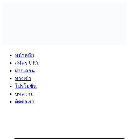
หน้าหลัก
สมัคร UFA
ฝาก-ถอน
ทางเข้า
โปรโมชั่น
บทความ
ติดต่อเรา