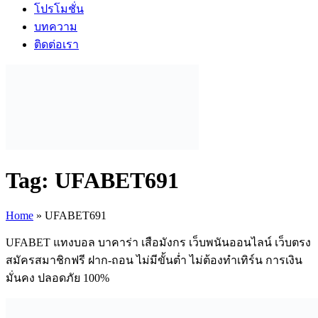
โปรโมชั่น
บทความ
ติดต่อเรา
Tag: UFABET691
Home
»
UFABET691
UFABET แทงบอล บาคาร่า เสือมังกร เว็บพนันออนไลน์ เว็บตรง
สมัครสมาชิกฟรี ฝาก-ถอน ไม่มีขั้นต่ำ ไม่ต้องทำเทิร์น การเงิน
มั่นคง ปลอดภัย 100%