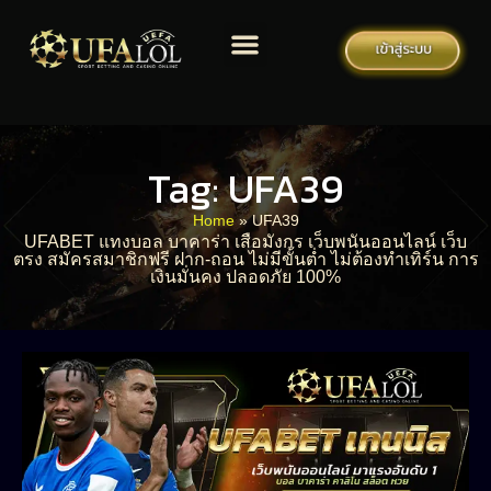
Tag: UFA39
Home
»
UFA39
UFABET แทงบอล บาคาร่า เสือมังกร เว็บพนันออนไลน์ เว็บ
ตรง สมัครสมาชิกฟรี ฝาก-ถอน ไม่มีขั้นต่ำ ไม่ต้องทำเทิร์น การ
เงินมั่นคง ปลอดภัย 100%