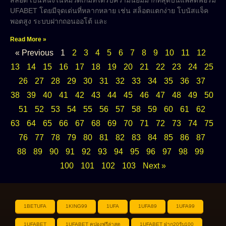
UFABET โดยมีจุดเด่นที่หลากหลาย เช่น สล็อตแตกง่าย โบนัสแจ็ค
พอตสูง ระบบฝากถอนออโต้ และ
Read More »
« Previous
1
2
3
4
5
6
7
8
9
10
11
12
13
14
15
16
17
18
19
20
21
22
23
24
25
26
27
28
29
30
31
32
33
34
35
36
37
38
39
40
41
42
43
44
45
46
47
48
49
50
51
52
53
54
55
56
57
58
59
60
61
62
63
64
65
66
67
68
69
70
71
72
73
74
75
76
77
78
79
80
81
82
83
84
85
86
87
88
89
90
91
92
93
94
95
96
97
98
99
100
101
102
103
Next »
1BETUFA
1KING99
1UFA
1UFA89
1UFA99
1UFABET
1UFABET คูปองฟรีล่าสุด
1UFABET ฝาก20รับ100