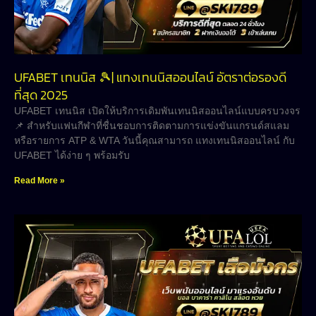
UFABET เทนนิส 🎾| แทงเทนนิสออนไลน์ อัตราต่อรองดี
ที่สุด 2025
UFABET เทนนิส เปิดให้บริการเดิมพันเทนนิสออนไลน์แบบครบวงจร
📌 สำหรับแฟนกีฬาที่ชื่นชอบการติดตามการแข่งขันแกรนด์สแลม
หรือรายการ ATP & WTA วันนี้คุณสามารถ แทงเทนนิสออนไลน์ กับ
UFABET ได้ง่าย ๆ พร้อมรับ
Read More »