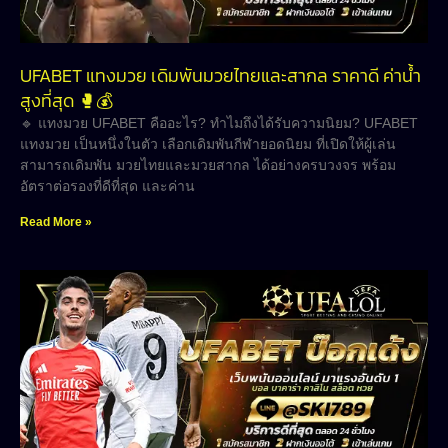
UFABET แทงมวย เดิมพันมวยไทยและสากล ราคาดี ค่าน้ำ
สูงที่สุด 🥊💰
🔹 แทงมวย UFABET คืออะไร? ทำไมถึงได้รับความนิยม? UFABET
แทงมวย เป็นหนึ่งในตัว เลือกเดิมพันกีฬายอดนิยม ที่เปิดให้ผู้เล่น
สามารถเดิมพัน มวยไทยและมวยสากล ได้อย่างครบวงจร พร้อม
อัตราต่อรองที่ดีที่สุด และค่าน
Read More »