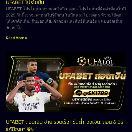
UFABET โปรโมชั่น
UFABET โปรโมชั่น หากคุณกำลังมองหา โปรโมชั่นที่คุ้มค่าที่สุดในปี
2025 วันนี้เราจะพาคุณไปรู้จักกับ โบนัสและโปรเด็ดๆ ที่ช่วยให้คุณ
ได้เครดิตเพิ่ม, คืนยอดเสีย, ค่าคอม และสิทธิพิเศษอื่นๆ แบบจัดเต็ม!
🔥 🔥 โป
Read More »
UFABET ถอนเงิน ง่าย รวดเร็ว | ขั้นต่ำ, วงเงิน, ถอน & วิธี
แก้ปัญหา 💸✅