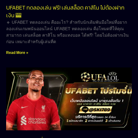
UFABET ทดลองเล่น ฟรี! เล่นสล็อต คาสิโน ไม่ต้องฝาก
เงิน 🎰
🔹 UFABET ทดลองเล่น คืออะไร? สำหรับนักเดิมพันมือใหม่ที่อยาก
ลองเล่นเกมพนันออนไลน์ UFABET ทดลองเล่น คือโหมดที่ให้คุณ
สามารถ เล่นสล็อต คาสิโน หรือแทงบอล ได้ฟรี! โดยไม่ต้องฝากเงิน
ก่อน เหมาะสำหรับผู้เล่นที่ต
Read More »