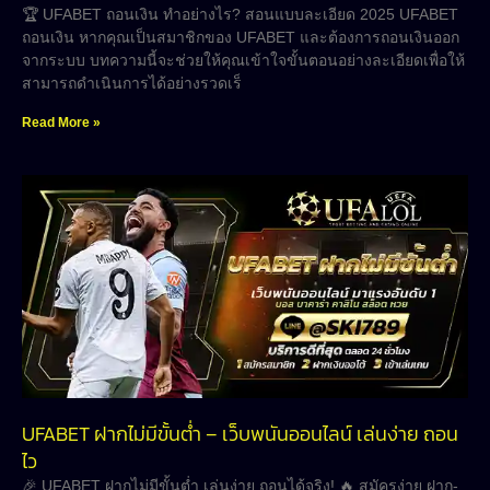
🏆 UFABET ถอนเงิน ทำอย่างไร? สอนแบบละเอียด 2025 UFABET
ถอนเงิน หากคุณเป็นสมาชิกของ UFABET และต้องการถอนเงินออก
จากระบบ บทความนี้จะช่วยให้คุณเข้าใจขั้นตอนอย่างละเอียดเพื่อให้
สามารถดำเนินการได้อย่างรวดเร็
Read More »
UFABET ฝากไม่มีขั้นต่ำ – เว็บพนันออนไลน์ เล่นง่าย ถอน
ไว
🎉 UFABET ฝากไม่มีขั้นต่ำ เล่นง่าย ถอนได้จริง! 🔥 สมัครง่าย ฝาก-