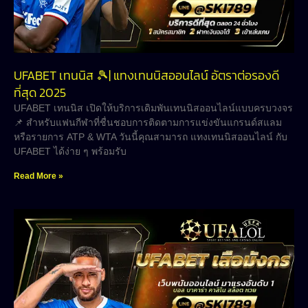
UFABET เทนนิส 🎾| แทงเทนนิสออนไลน์ อัตราต่อรองดี
ที่สุด 2025
UFABET เทนนิส เปิดให้บริการเดิมพันเทนนิสออนไลน์แบบครบวงจร
📌 สำหรับแฟนกีฬาที่ชื่นชอบการติดตามการแข่งขันแกรนด์สแลม
หรือรายการ ATP & WTA วันนี้คุณสามารถ แทงเทนนิสออนไลน์ กับ
UFABET ได้ง่าย ๆ พร้อมรับ
Read More »