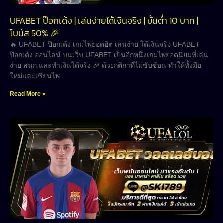
UFABET ป๊อกเด้ง | เล่นง่ายได้เงินจริง | ขั้นต่ำ 10 บาท |
โบนัส 50% 🎉
🔥 UFABET ป๊อกเด้ง เกมไพ่ยอดฮิต เล่นง่าย ได้เงินจริง UFABET
ป๊อกเด้ง ออนไลน์ บนเว็บ UFABET เป็นอีกหนึ่งเกมไพ่ยอดนิยมที่เล่น
ง่าย สนุก และทำเงินได้จริง 🎉 ด้วยกติกาที่ไม่ซับซ้อน ทำให้ทั้งมือ
ใหม่และเซียนไพ
Read More »