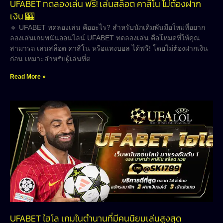
UFABET ทดลองเล่น ฟรี! เล่นสล็อต คาสิโน ไม่ต้องฝาก
เงิน 🎰
🔹 UFABET ทดลองเล่น คืออะไร? สำหรับนักเดิมพันมือใหม่ที่อยาก
ลองเล่นเกมพนันออนไลน์ UFABET ทดลองเล่น คือโหมดที่ให้คุณ
สามารถ เล่นสล็อต คาสิโน หรือแทงบอล ได้ฟรี! โดยไม่ต้องฝากเงิน
ก่อน เหมาะสำหรับผู้เล่นที่ต
Read More »
UFABET ไฮโล เกมในตำนานที่มีคนนิยมเล่นสูงสุด