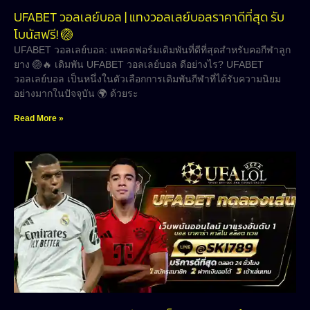
UFABET วอลเลย์บอล | แทงวอลเลย์บอลราคาดีที่สุด รับ
โบนัสฟรี! 🏐
UFABET วอลเลย์บอล: แพลตฟอร์มเดิมพันที่ดีที่สุดสำหรับคอกีฬาลูก
ยาง 🏐🔥 เดิมพัน UFABET วอลเลย์บอล ดีอย่างไร? UFABET
วอลเลย์บอล เป็นหนึ่งในตัวเลือกการเดิมพันกีฬาที่ได้รับความนิยม
อย่างมากในปัจจุบัน 🌍 ด้วยระ
Read More »