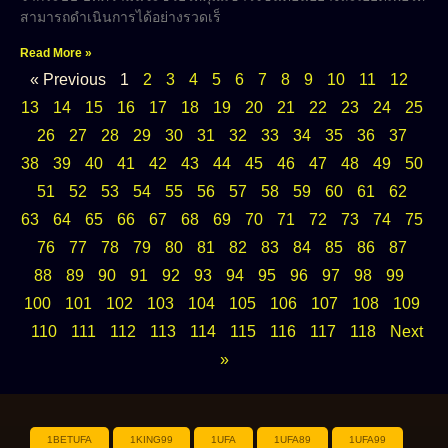
สามารถดำเนินการได้อย่างรวดเร็
Read More »
« Previous
1
2
3
4
5
6
7
8
9
10
11
12
13
14
15
16
17
18
19
20
21
22
23
24
25
26
27
28
29
30
31
32
33
34
35
36
37
38
39
40
41
42
43
44
45
46
47
48
49
50
51
52
53
54
55
56
57
58
59
60
61
62
63
64
65
66
67
68
69
70
71
72
73
74
75
76
77
78
79
80
81
82
83
84
85
86
87
88
89
90
91
92
93
94
95
96
97
98
99
100
101
102
103
104
105
106
107
108
109
110
111
112
113
114
115
116
117
118
Next
»
1BETUFA
1KING99
1UFA
1UFA89
1UFA99