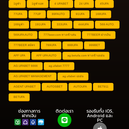
1ยูฟ่า
1ยูฟ่าเบท
4 UFABET
24 UFA
45UFA
77UFA
77UP
89FAUTO
91UFA
168UFA
168ยูฟ่า
191UFA
333UFA
444UFA
569 AUTO.
569UFA AUTO
777beer.com ทางเข้าเล่น
777BEER ฝากเงิน
777BEER สมัคร
789UFA
888UFA
999BET
AFF UFA
AFF UFA AUTO
ag.betufa.com ทางเข้าเอเย่น
AG.UFABET 6666
ag.ufabet 7777
AG.UFABET MANAGEMENT
ag.ufabet เอเย่น
AGENT UFABET
AUTOSBET
AUTOUFA
BET911
BETUFA
ช่องทางการ
ติดต่อเรา
รองรับทั้ง iOS,
ฝากเงิน
Android และ
PC