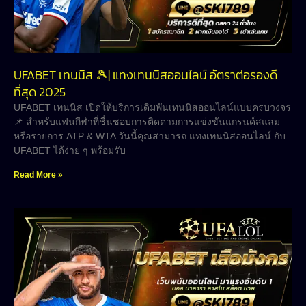
UFABET เทนนิส 🎾| แทงเทนนิสออนไลน์ อัตราต่อรองดี
ที่สุด 2025
UFABET เทนนิส เปิดให้บริการเดิมพันเทนนิสออนไลน์แบบครบวงจร
📌 สำหรับแฟนกีฬาที่ชื่นชอบการติดตามการแข่งขันแกรนด์สแลม
หรือรายการ ATP & WTA วันนี้คุณสามารถ แทงเทนนิสออนไลน์ กับ
UFABET ได้ง่าย ๆ พร้อมรับ
Read More »