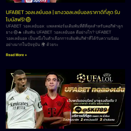
UFABET วอลเลย์บอล | แทงวอลเลย์บอลราคาดีที่สุด รับ
โบนัสฟรี! 🏐
UFABET วอลเลย์บอล: แพลตฟอร์มเดิมพันที่ดีที่สุดสำหรับคอกีฬาลูก
ยาง 🏐🔥 เดิมพัน UFABET วอลเลย์บอล ดีอย่างไร? UFABET
วอลเลย์บอล เป็นหนึ่งในตัวเลือกการเดิมพันกีฬาที่ได้รับความนิยม
อย่างมากในปัจจุบัน 🌍 ด้วยระ
Read More »