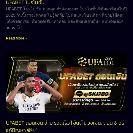
UFABET โปรโมชั่น
UFABET โปรโมชั่น หากคุณกำลังมองหา โปรโมชั่นที่คุ้มค่าที่สุดในปี
2025 วันนี้เราจะพาคุณไปรู้จักกับ โบนัสและโปรเด็ดๆ ที่ช่วยให้คุณ
ได้เครดิตเพิ่ม, คืนยอดเสีย, ค่าคอม และสิทธิพิเศษอื่นๆ แบบจัดเต็ม!
🔥 🔥 โป
Read More »
UFABET ถอนเงิน ง่าย รวดเร็ว | ขั้นต่ำ, วงเงิน, ถอน & วิธี
แก้ปัญหา 💸✅