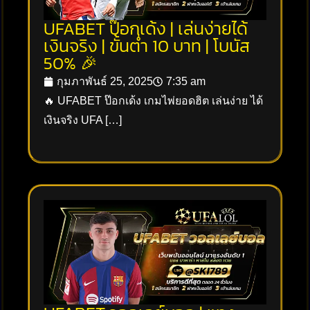
UFABET ป๊อกเด้ง | เล่นง่ายได้
เงินจริง | ขั้นต่ำ 10 บาท | โบนัส
50% 🎉
กุมภาพันธ์ 25, 2025
7:35 am
🔥 UFABET ป๊อกเด้ง เกมไพ่ยอดฮิต เล่นง่าย ได้
เงินจริง UFA […]