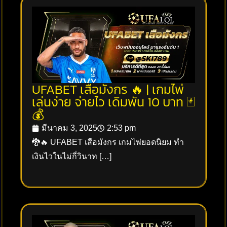
UFABET เสือมังกร 🔥 | เกมไพ่
เล่นง่าย จ่ายไว เดิมพัน 10 บาท 🃏
💰
มีนาคม 3, 2025
2:53 pm
🐉🔥 UFABET เสือมังกร เกมไพ่ยอดนิยม ทำ
เงินไวในไม่กี่วินาท […]