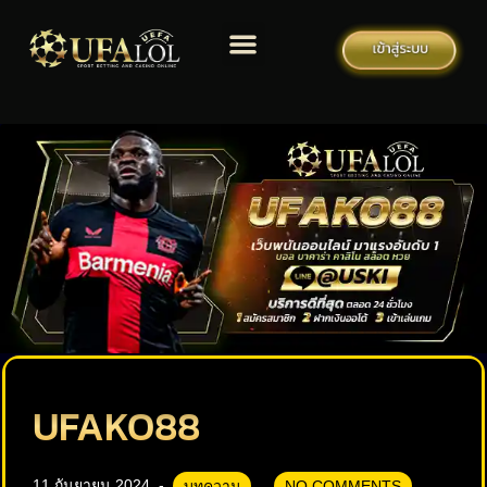
UFAKO88
11 กันยายน 2024
บทความ
NO COMMENTS