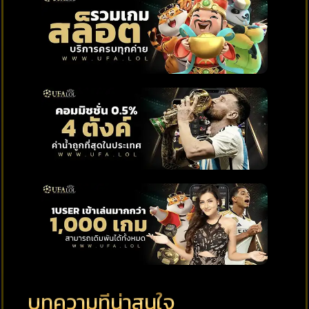
บทความที่น่าสนใจ