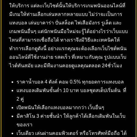
ให้บริการ แต่ละเว็บไซต์นั้นให้บริการเกมพนันออนไลน์ที่
มีเกมให้ท่านเลือกเล่นหลากหลายแบบ ไม่ว่าจะเป็นการ
แทงบอล เล่นบาคาร่า ปั่นสล็อต ไพ่เสือมังกร รูเล็ต และ
เกมพนันอื่นๆ แต่นักพนันมือใหม่จะรู้ได้อย่างไรว่าเว็บแบบ
ไหนที่สามารถเชื่อถือได้ ทางเราจึงมีวิธีและเทคนิคให้
ทำการเลือกดูดังนี้ อย่างแรกคุณจะต้องเลือกเว็บไซต์พนัน
ออนไลน์ที่ใช้งานง่าย รสดเร็ว ที่เหมาะกับคุณ รูปแบบเว็บ
ไวต์ทันสมัย และมีทีมงานคอยดูแลคุณตลอด 24ชั่วโมง
ราคาน้ำบอล 4 ตังค์ คอม 0.5% ทุกยอดการแทงบอล
แทงบอลเดิมพันขั้นต่ำ 10 บาท บอลชุดสเต็ปเริ่มต้น ที่
2 คู่
เปิดพนันให้เลือกแทงบอลมากกว่า เว็บอื่นๆ
มีคาสิโน 3 ค่ายชั้นนำ ให้ลูกค้าได้เลือกเดิมพันในเว็บ
ของเรา
เว็บเดียว เล่นผ่านคอมพิวเตอร์ หรือโทรศัพท์มือถือ ได้