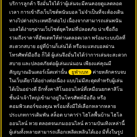
บริการลูกค้า จึงมั่นใจได้ว่าผู้เล่นจะมีคนคอยดูแลตลอด
เวลา การเข้าถึงเว็บไซต์พนันบอล ไม่จำเป็นที่จะต้องเดิน
ทางไปต่างประเทศอีกต่อไป เนื่องจากสามารถเล่นพนัน
บอลได้ง่ายๆผ่านเว็บไซต์ยุคใหม่ที่ปลอดภัย น่าเชื่อถือ
รวมถึงราคาที่อัพเดทให้ท่านตลอดเวลา พร้อมระบบบิลที่
สะดวกสบาย อยู่ที่บ้านก็เล่นได้ หรือจะแทงบอลผ่าน
โทรศัพท์มือถือ ก็ได้ ผู้เล่นจึงมั่นใจได้ว่าการเล่นจะสะดวก
สบาย และปลอดภัยต่อผู้เล่นแน่นอน เพียงแค่คุณมี
สัญญาณอินเตอร์เน็ตเท่านั้น
ยูฟ่าเบท
ค่ายหลักครบจบ
ในเว็บเดียวได้อย่างต่อเนื่อง แบบไม่มีสะดุดสำหรับผู้เล่น
ได้เป็นอย่างดี อีกทั้งคาสิโนออนไลน์ที่เหมือนยกคาสิโน
ชั้นนำเจ้าใหญ่เข้ามาอยู่ในโทรศัพท์มือถือ หรือ
คอมพิวเตอร์ของคุณ พร้อมทั้งมีให้เลือกหลากหลาย
ประเภทการเดิมพัน สล็อต บาคาร่า ไฮโลพื้นบ้าน ไฮโล
ออนไลน์ หวย ตลอดจนเกมออนไลน์ ความบันเทิงเหล่านี้
ผู้เล่นทั้งหลายสามารถเลือกเพลิดเพลินได้เอง มีทั้งในรูป