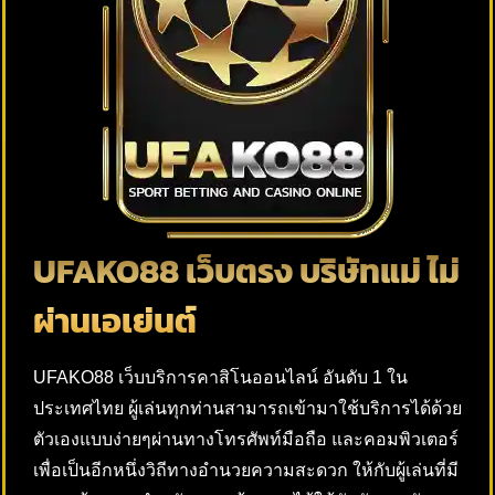
UFAKO88 เว็บตรง บริษัทแม่ ไม่
ผ่านเอเย่นต์
UFAKO88 เว็บบริการคาสิโนออนไลน์ อันดับ 1 ใน
ประเทศไทย ผู้เล่นทุกท่านสามารถเข้ามาใช้บริการได้ด้วย
ตัวเองแบบง่ายๆผ่านทางโทรศัพท์มือถือ และคอมพิวเตอร์
เพื่อเป็นอีกหนึ่งวิถีทางอำนวยความสะดวก ให้กับผู้เล่นที่มี