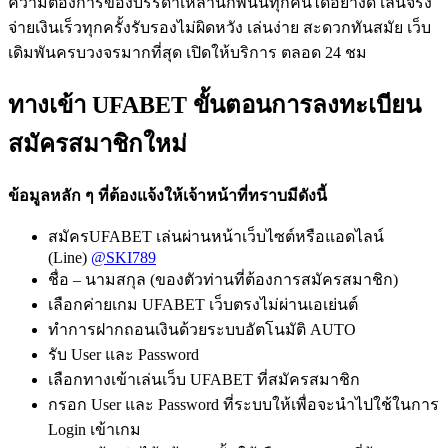
ความต้องการของบรรดาเหล่านักพนันทุกคนได้อย่างดี เล่นจริง
จ่ายเงินเร็วทุกครั้งรับรองไม่ผิดหวัง เล่นง่าย สะดวกทันสมัย เว็บ
เดิมพันครบวงจรมากที่สุด เปิดให้บริการ ตลอด 24 ชม
ทางเข้า UFABET ขั้นตอนการลงทะเบียน
สมัครสมาชิกใหม่
ข้อมูลหลัก ๆ ที่ต้องแจ้งให้เจ้าหน้าที่ทราบมีดังนี้
สมัครUFABET เล่นผ่านหน้าเว็บไซต์หรือแอดไลน์
(Line)
@SKI789
ชื่อ – นามสกุล (ของตัวท่านที่ต้องการสมัครสมาชิก)
เลือกค่ายเกม UFABET เว็บตรงไม่ผ่านเอเย่นต์
ทำการฝากถอนเงินด้วยระบบอัตโนมัติ AUTO
รับ User และ Password
เลือกทางเข้าเล่นเว็บ UFABET ที่สมัครสมาชิก
กรอก User และ Password ที่ระบบให้เพื่อจะนำไปใช้ในการ
Login เข้าเกม