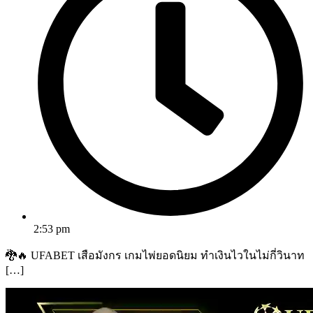
2:53 pm
🐉🔥 UFABET เสือมังกร เกมไพ่ยอดนิยม ทำเงินไวในไม่กี่วินาท
[…]