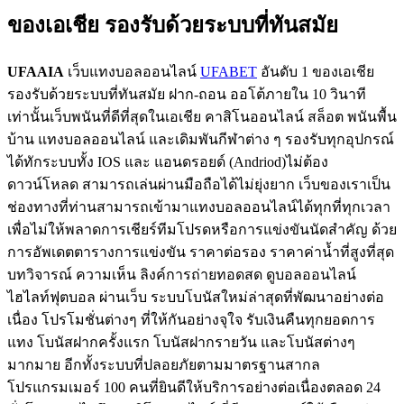
ของเอเชีย รองรับด้วยระบบที่ทันสมัย
UFAAIA
เว็บแทงบอลออนไลน์
UFABET
อันดับ 1 ของเอเชีย
รองรับด้วยระบบที่ทันสมัย ฝาก-ถอน ออโต้ภายใน 10 วินาที
เท่านั้นเว็บพนันที่ดีที่สุดในเอเชีย คาสิโนออนไลน์ สล็อต พนันพื้น
บ้าน แทงบอลออนไลน์ และเดิมพันกีฬาต่าง ๆ รองรับทุกอุปกรณ์
ได้ทักระบบทั้ง IOS และ แอนดรอยด์ (Andriod)ไม่ต้อง
ดาวน์โหลด สามารถเล่นผ่านมือถือได้ไม่ยุ่งยาก เว็บของเราเป็น
ช่องทางที่ท่านสามารถเข้ามาแทงบอลออนไลน์ได้ทุกที่ทุกเวลา
เพื่อไม่ให้พลาดการเชียร์ทีมโปรดหรือการแข่งขันนัดสำคัญ ด้วย
การอัพเดตตารางการแข่งขัน ราคาต่อรอง ราคาค่าน้ำที่สูงที่สุด
บทวิจารณ์ ความเห็น ลิงค์การถ่ายทอดสด ดูบอลออนไลน์
ไฮไลท์ฟุตบอล ผ่านเว็บ ระบบโบนัสใหม่ล่าสุดที่พัฒนาอย่างต่อ
เนื่อง โปรโมชั่นต่างๆ ที่ให้กันอย่างจุใจ รับเงินคืนทุกยอดการ
แทง โบนัสฝากครั้งแรก โบนัสฝากรายวัน และโบนัสต่างๆ
มากมาย อีกทั้งระบบที่ปลอยภัยตามมาตรฐานสากล
โปรแกรมเมอร์ 100 คนที่ยินดีให้บริการอย่างต่อเนื่องตลอด 24