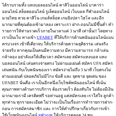
ได้รวบรวมทั้ง แทงบอลออนไลน์ คาสิโนออนไลน์ บาคาร่า
ออนไลน์ สล็อตออนไลน์ รูเล็ตออนไลน์ เว็บบอล กีฬาออนไลน์
มวยไทย หวย คาสิโน เกมส์สล็อต เกมยิงปลา ไฮโล และอีก
มากมายที่คุณต้องเข้ามาลอง เพราะเรา ฝาก-ถอนไม่มีขึ้นต่ำ ทำ
รายการให้ท่านรวดเร็วภายในเวลาแค่ 3 นาที เท่านั้น!! โดยทาง
เราเป็นเว็บ ทางเข้า
UFABET
ที่ให้บริการด้านพนันออนไลน์แบบ
ครบวงจร เข้าที่เดียวจบ ให้บริการด้วยความยุติธรรม เล่นจริง
จ่ายจริง หากคุณเป็นคนมีความดวง มีความสามารถ กล้าเล่น
กล้าลอง อย่าลังเลให้เสียเวลา สมัครเลย สมัครแทงบอล แทง
บอลออนไลน์ เล่นตรงจ่ายตรง ไม่ผ่านเอเยนต์ สมัคร UFA สมัคร
เล่นพนัน กับเว็บพนันของเรา สมัครง่ายไม่ถึง 3 นาที เว็บตรงไม่
ผ่านเอเยนต์ ปลอดภัยไม่มีโกง ข้อดี และ จุดขาย จุดเด่น ของ
UFABET นั่นคือ เราเป็นอีกหนึ่งเว็บไซต์พนันออนไลน์ ที่เน้น
คุณภาพทางด้านการบริการ ต้องรวดเร็ว ต้องทันใจ ไม่ต้องมีเงิน
มากมายเรามี เครดิตฟรี รอท่านอยู่ แค่สมัครเลย เราใส่ใจ ลูกค้า
ทุกท่าน ทุกรายละเอียด ไม่ว่าจะเป็นในเรื่องการทำรายการฝาก-
ถอน การสมัครสมาชิก และ การให้คำปรึกษาเกี่ยวกับการเข้า
ใช้เว็บพนันออนไลน์
ยูฟ่าเบท
ให้บริการตลอด 24 ชม