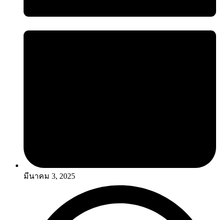
มีนาคม 3, 2025