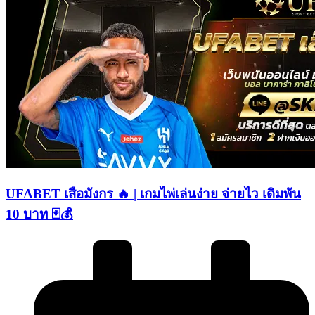
UFABET เสือมังกร 🔥 | เกมไพ่เล่นง่าย จ่ายไว เดิมพัน
10 บาท 🃏💰