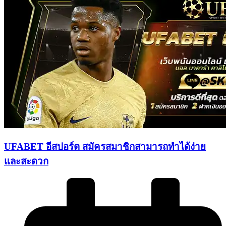
UFABET อีสปอร์ต สมัครสมาชิกสามารถทำได้ง่าย
และสะดวก