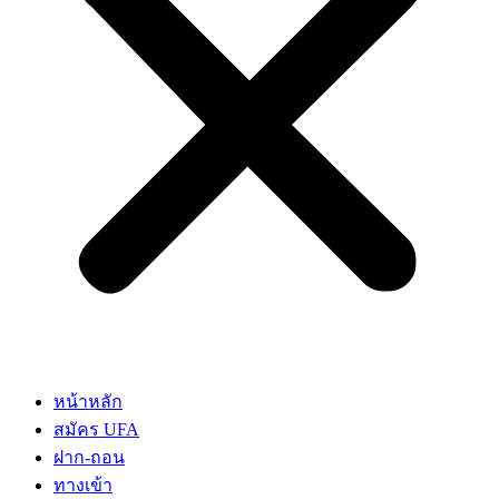
หน้าหลัก
สมัคร UFA
ฝาก-ถอน
ทางเข้า