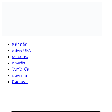
หน้าหลัก
สมัคร UFA
ฝาก-ถอน
ทางเข้า
โปรโมชั่น
บทความ
ติดต่อเรา