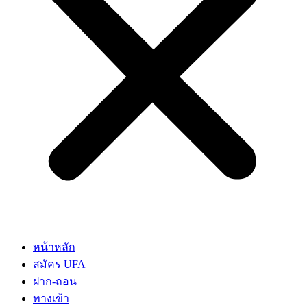
หน้าหลัก
สมัคร UFA
ฝาก-ถอน
ทางเข้า