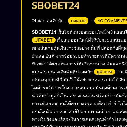
SBOBET24
24 มกราคม 2025
บทความ
NO COMMENT
SBOBET24
เว็บไซต์แทงบอลออนไลน์ พนันออนไลน์ ท
UFABET
เว็บเกมออนไลน์ที่ได้รับกระแสนิยมอย
เข้าเล่นเกมลุ้นเงินรางวัลอย่างเต็มที่ ปลอดภัยที่สุ
ผ่านเอเย่นต์ มาพร้อมระบบทำรายการที่มีความทัน
ชื่นชอบได้ตามต้องการให้บริการอย่าง มั่นคง จริงใ
แน่นอน แหล่งเดิมพันที่ปลอดภัย
ยูฟ่าเบท
เกมเดิ
เล่นลงทุนกับที่นี่ มั่นใจได้อย่างแน่นอน เล่นได้
ไม่มีประวัติการโกงอย่างแน่นอน มั่นคงด้านการเงิ
นี่ ไม่มีข้อมูลรั่วไหลอย่างแน่นอน พร้อมป้องกันข้อม
การเล่นเกมลงทุนได้ครบวงจรมากที่สุด ทำกำไรได้
ออนไลน์ มวย หวย คาสิโน รวบรวมนำเอาเกมส่งตรงจาก
ทางเว็บยังมอบอิสระในการเล่นลงทุนทำกำไรลงทุน