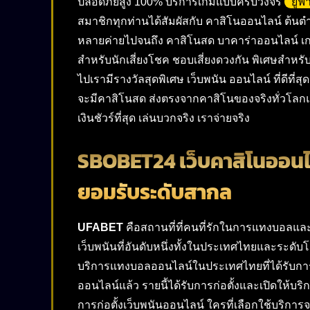
ปลอดภัยสูง 100% บริการเกมแบบครบวงจร
ยูฟ่
สมาชิกทุกท่านได้สัมผัสกับ คาสิโนออนไลน์ ต้น
หลายค่ายไปจนถึง คาสิโนสด บาคาร่าออนไลน์ เกม
สำหรับนักเสี่ยงโชค ชอบเสี่ยงดวงกัน พิเศษสำหรับ
ไปเรามีรางวัลสุดพิเศษ เว็บพนัน ออนไลน์ ที่ดีที
จะมีคาสิโนสด ส่งตรงจากคาสิโนของจริงทั่วโลกแบบ
เงินชัวร์ที่สุด เล่นบวกจริง เราจ่ายจริง
SBOBET24 เว็บคาสิโนออนไ
ยอมรับระดับสากล
UFABET
คือสถานที่ที่คนที่รักในการแทงบอลแ
เว็บพนันที่อันดับหนึ่งทั้งในประเทศไทยและระดับโลก
บริการแทงบอลออนไลน์ในประเทศไทยที่ได้รับการต
ออนไลน์แล้ว รายนี้ได้รับการก่อตั้งและเปิดให้บริ
การก่อตั้งเว็บพนันออนไลน์ ใครที่เลือกใช้บริกา