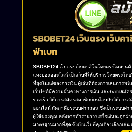
SBOBET24 เว็บตรง เว็บคาส
ฟ่าเบท
SBOBET24
เว็บตรง เว็บคาสิโนโดยตรงไม่ผ่าน
แทงบอลออนไลน์ เป็นเว็บที่ให้บริการโดยตรงโดยไม่
ที่สุดในแง่ของการเงิน ผู้เล่นที่ต้องการเล่นการ
เว็บไซต์มีความมั่นคงทางการเงิน และระบบสมัคร
รวดเร็ว วิธีการสมัครสมาชิกก็เหมือนกับวิธีการ
ออนไลน์ ถัดมาคือระบบฝากถอน ซึ่งเป็นระบบฝากแ
ผู้ใช้ของคุณ หลังจากทำรายการเสร็จเงินจะถูกฝาก
มาตรฐานมากที่สุด ซึ่งเป็นเว็บที่คุณต้องเลือกเล