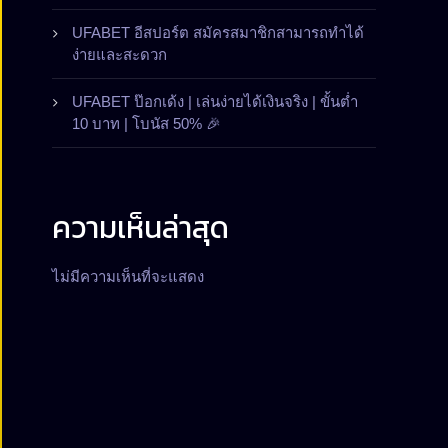
UFABET อีสปอร์ต สมัครสมาชิกสามารถทำได้
ง่ายและสะดวก
UFABET ป๊อกเด้ง | เล่นง่ายได้เงินจริง | ขั้นต่ำ
10 บาท | โบนัส 50% 🎉
ความเห็นล่าสุด
ไม่มีความเห็นที่จะแสดง