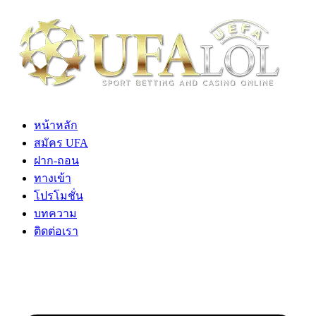
หน้าหลัก
สมัคร UFA
ฝาก-ถอน
ทางเข้า
โปรโมชั่น
บทความ
ติดต่อเรา