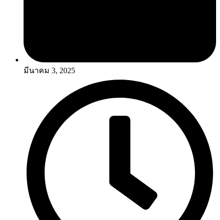
มีนาคม 3, 2025