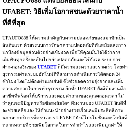
UFAUFO888 แทงบอลออนไลน์กับ
UFABET: วิธีเพิ่มโอกาสชนะด้วยราคาน้ำ
ที่ดีที่สุด
UFAUFO888 ให้ความสำคัญกับความปลอดภัยของสมาชิกเป็น
อันดับแรก ด้วยระบบการรักษาความปลอดภัยที่ทันสมัยและการ
ปกป้องข้อมูลส่วนตัวอย่างเข้มงวด เพื่อให้คุณมั่นใจได้ว่าการ
เดิมพันทุกครั้งจะเป็นไปอย่างปลอดภัยและไร้กังวล ระบบการ
ฝาก-ถอนเงินของ
UFABET
ก็มีความสะดวกและรวดเร็ว โดยทำ
ธุรกรรมผ่านระบบอัตโนมัติที่สามารถดำเนินการได้ตลอด 24
ชั่วโมง โดยไม่ต้องผ่านเอเย่นต์ ซึ่งช่วยลดความยุ่งยากและเพิ่ม
ความสะดวกในการทำธุรกรรม อีกทั้ง UFABET ยังมีทีมงานมือ
อาชีพที่พร้อมให้บริการและตอบคำถามของคุณตลอดเวลา ไม่
ว่าคุณจะมีปัญหาหรือข้อสงสัยใดๆ ทีมงานของ UFABET ยินดีที่
จะช่วยเหลือและให้คำแนะนำอย่างรวดเร็วและมีประสิทธิภาพ
นอกจากบริการที่ครบวงจร UFABET ยังมีโปรโมชั่นและโบนัสที่
หลากหลายที่ช่วยเพิ่มโอกาสในการทำกำไรและเพิ่มมูลค่าให้