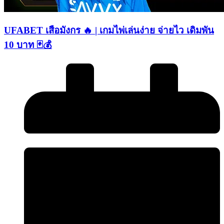
UFABET เสือมังกร 🔥 | เกมไพ่เล่นง่าย จ่ายไว เดิมพัน
10 บาท 🃏💰