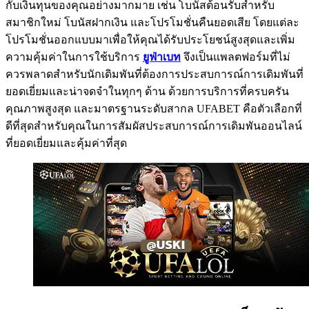
กับเงินทุนของคุณอย่างมากมาย เช่น โบนัสต้อนรับสำหรับ
สมาชิกใหม่ โบนัสฝากเงิน และโปรโมชั่นคืนยอดเสีย โดยแต่ละ
โปรโมชั่นออกแบบมาเพื่อให้คุณได้รับประโยชน์สูงสุดและเพิ่ม
ความคุ้มค่าในการใช้บริการ
ยูฟ่าเบท
จึงเป็นแพลตฟอร์มที่ไม่
ควรพลาดสำหรับนักเดิมพันที่ต้องการประสบการณ์การเดิมพันที่
ยอดเยี่ยมและน่าจดจำในทุกๆ ด้าน ด้วยการบริการที่ครบครัน
คุณภาพสูงสุด และมาตรฐานระดับสากล UFABET คือตัวเลือกที่
ดีที่สุดสำหรับคุณในการสัมผัสประสบการณ์การเดิมพันออนไลน์
ที่ยอดเยี่ยมและคุ้มค่าที่สุด