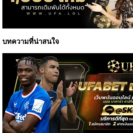
บทความที่น่าสนใจ