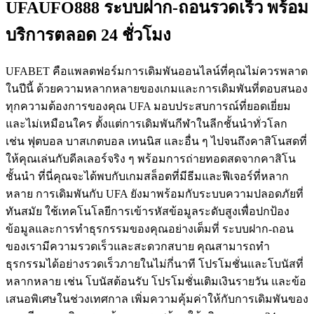
UFAUFO888 ระบบฝาก-ถอนรวดเร็ว พร้อม
บริการตลอด 24 ชั่วโมง
UFABET คือแพลตฟอร์มการเดิมพันออนไลน์ที่คุณไม่ควรพลาด
ในปีนี้ ด้วยความหลากหลายของเกมและการเดิมพันที่ตอบสนอง
ทุกความต้องการของคุณ UFA มอบประสบการณ์ที่ยอดเยี่ยม
และไม่เหมือนใคร ตั้งแต่การเดิมพันกีฬาในลีกชั้นนำทั่วโลก
เช่น ฟุตบอล บาสเกตบอล เทนนิส และอื่น ๆ ไปจนถึงคาสิโนสดที่
ให้คุณเล่นกับดีลเลอร์จริง ๆ พร้อมการถ่ายทอดสดจากคาสิโน
ชั้นนำ ที่นี่คุณจะได้พบกับเกมสล็อตที่มีธีมและฟีเจอร์ที่หลาก
หลาย การเดิมพันกับ UFA ยังมาพร้อมกับระบบความปลอดภัยที่
ทันสมัย ใช้เทคโนโลยีการเข้ารหัสข้อมูลระดับสูงเพื่อปกป้อง
ข้อมูลและการทำธุรกรรมของคุณอย่างเต็มที่ ระบบฝาก-ถอน
ของเรามีความรวดเร็วและสะดวกสบาย คุณสามารถทำ
ธุรกรรมได้อย่างรวดเร็วภายในไม่กี่นาที โปรโมชั่นและโบนัสที่
หลากหลาย เช่น โบนัสต้อนรับ โปรโมชั่นเติมเงินรายวัน และข้อ
เสนอพิเศษในช่วงเทศกาล เพิ่มความคุ้มค่าให้กับการเดิมพันของ