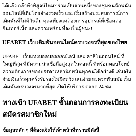
ได้แล้ว กล้าท้าพิสูจน์ไหม? ร่วมเป็นส่วนหนึ่งของชุมชนนักพนัน
ออนไลน์ที่เติบโตอย่างรวดเร็ว และเริ่มสร้างประสบการณ์การ
เดิมพันที่ไม่มีวันลืม คุณเพียงแค่ต้องการอุปกรณ์ที่เชื่อมต่อ
อินเทอร์เน็ต และความพร้อมที่จะเป็นผู้ชนะ!
UFABET เว็บเดิมพันออนไลน์ครบวงจรที่สุดของไทย
UFABET เว็บแทงบอลบอลออนไลน์ และ คาสิโนออนไลน์ ที่
ใหญ่ที่สุด ที่มีความน่าเชื่อถือสูงสุดในตอนนี้ ที่พร้อมตอบโจทย์
ความต้องการของบรรดาเหล่านักพนันทุกคนได้อย่างดี เล่นจริง
จ่ายเงินเร็วทุกครั้งรับรองไม่ผิดหวัง เล่นง่าย สะดวกทันสมัย เว็บ
เดิมพันครบวงจรมากที่สุด เปิดให้บริการ ตลอด 24 ชม
ทางเข้า UFABET ขั้นตอนการลงทะเบียน
สมัครสมาชิกใหม่
ข้อมูลหลัก ๆ ที่ต้องแจ้งให้เจ้าหน้าที่ทราบมีดังนี้