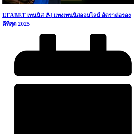
UFABET เทนนิส 🎾| แทงเทนนิสออนไลน์ อัตราต่อรอง
ดีที่สุด 2025