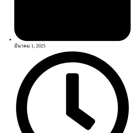
มีนาคม 1, 2025