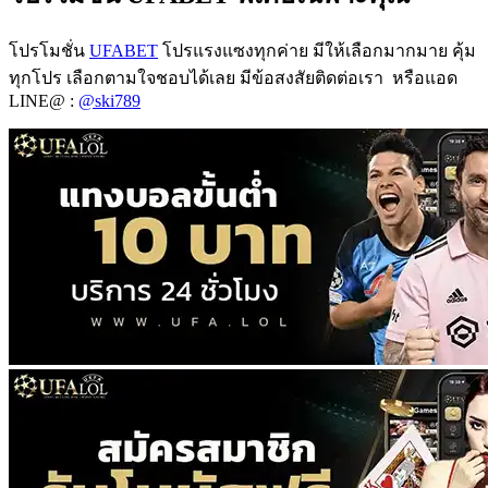
โปรโมชั่น
UFABET
โปรแรงแซงทุกค่าย มีให้เลือกมากมาย คุ้ม
ทุกโปร เลือกตามใจชอบได้เลย มีข้อสงสัยติดต่อเรา หรือแอด
LINE@ :
@ski789