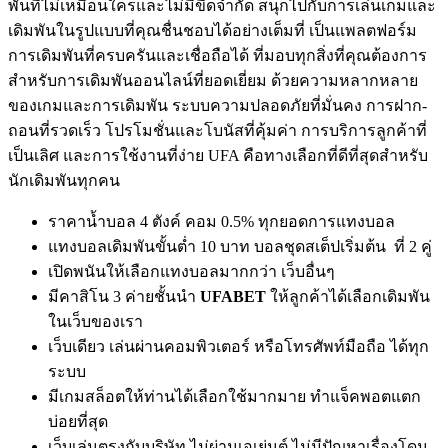
พันที่ไม่เหมือนใครและไม่มีขีดจำกัด สนุกไปกับการเล่นเกมและ
เดิมพันในรูปแบบที่คุณชื่นชอบได้อย่างเต็มที่ เป็นแพลตฟอร์ม
การเดิมพันที่ครบครันและเชื่อถือได้ ที่มอบทุกสิ่งที่คุณต้องการ
สำหรับการเดิมพันออนไลน์ที่ยอดเยี่ยม ด้วยความหลากหลาย
ของเกมและการเดิมพัน ระบบความปลอดภัยที่มั่นคง การฝาก-
ถอนที่รวดเร็ว โปรโมชั่นและโบนัสที่คุ้มค่า การบริการลูกค้าที่
เป็นเลิศ และการใช้งานที่ง่าย UFA คือทางเลือกที่ดีที่สุดสำหรับ
นักเดิมพันทุกคน
ราคาน้ำบอล 4 ตังค์ คอม 0.5% ทุกยอดการแทงบอล
แทงบอลเดิมพันขั้นต่ำ 10 บาท บอลชุดสเต็ปเริ่มต้น ที่ 2 คู่
เปิดพนันให้เลือกแทงบอลมากกว่า เว็บอื่นๆ
มีคาสิโน 3 ค่ายชั้นนำ
UFABET
ให้ลูกค้าได้เลือกเดิมพัน
ในเว็บของเรา
เว็บเดียว เล่นผ่านคอมพิวเตอร์ หรือโทรศัพท์มือถือ ได้ทุก
ระบบ
มีเกมสล็อตให้ท่านได้เลือกใช้มากมาย ทำแจ็คพอตแตก
บ่อยที่สุด
เว็บเล่นตรงกับบริษัท ไม่ผ่านเอเย่นต์ ไม่มีปัญหาเรื่องโดน