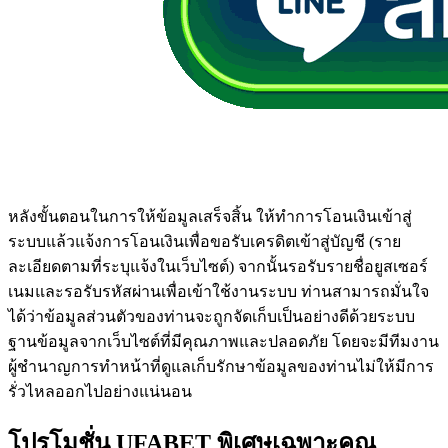
หลังขั้นตอนในการให้ข้อมูลเสร็จสิ้น ให้ทำการโอนเงินเข้าสู่
ระบบแล้วแจ้งการโอนเงินเพื่อขอรับเครดิตเข้าสู่บัญชี (ราย
ละเอียดตามที่ระบุแจ้งในเว็บไซต์) จากนั้นรอรับรายชื่อยูสเซอร์
เนมและรอรับรหัสผ่านเพื่อเข้าใช้งานระบบ ท่านสามารถมั่นใจ
ได้ว่าข้อมูลส่วนตัวของท่านจะถูกจัดเก็บเป็นอย่างดีด้วยระบบ
ฐานข้อมูลจากเว็บไซต์ที่มีคุณภาพและปลอดภัย โดยจะมีทีมงาน
ผู้ชำนาญการทำหน้าที่ดูแลเก็บรักษาข้อมูลของท่านไม่ให้มีการ
รั่วไหลออกไปอย่างแน่นอน
โปรโมชั่น UFABET พิเศษเฉพาะคุณ