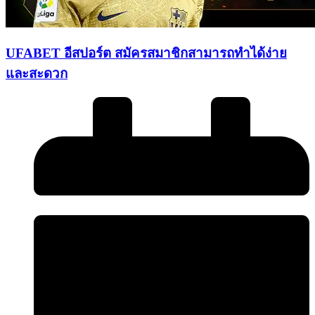
UFABET อีสปอร์ต สมัครสมาชิกสามารถทำได้ง่าย
และสะดวก