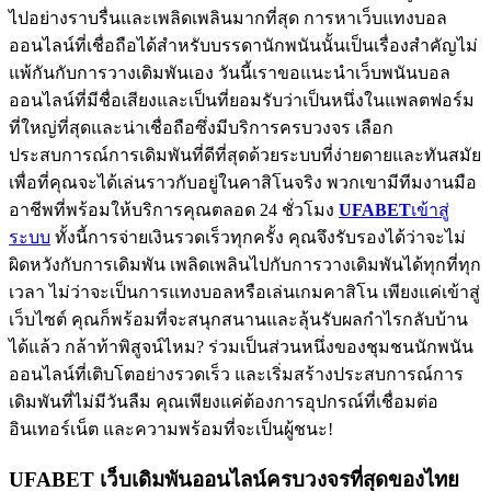
ไปอย่างราบรื่นและเพลิดเพลินมากที่สุด การหาเว็บแทงบอล
ออนไลน์ที่เชื่อถือได้สำหรับบรรดานักพนันนั้นเป็นเรื่องสำคัญไม่
แพ้กันกับการวางเดิมพันเอง วันนี้เราขอแนะนำเว็บพนันบอล
ออนไลน์ที่มีชื่อเสียงและเป็นที่ยอมรับว่าเป็นหนึ่งในแพลตฟอร์ม
ที่ใหญ่ที่สุดและน่าเชื่อถือซึ่งมีบริการครบวงจร เลือก
ประสบการณ์การเดิมพันที่ดีที่สุดด้วยระบบที่ง่ายดายและทันสมัย
เพื่อที่คุณจะได้เล่นราวกับอยู่ในคาสิโนจริง พวกเขามีทีมงานมือ
อาชีพที่พร้อมให้บริการคุณตลอด 24 ชั่วโมง
UFABET
เข้าสู่
ระบบ
ทั้งนี้การจ่ายเงินรวดเร็วทุกครั้ง คุณจึงรับรองได้ว่าจะไม่
ผิดหวังกับการเดิมพัน เพลิดเพลินไปกับการวางเดิมพันได้ทุกที่ทุก
เวลา ไม่ว่าจะเป็นการแทงบอลหรือเล่นเกมคาสิโน เพียงแค่เข้าสู่
เว็บไซต์ คุณก็พร้อมที่จะสนุกสนานและลุ้นรับผลกำไรกลับบ้าน
ได้แล้ว กล้าท้าพิสูจน์ไหม? ร่วมเป็นส่วนหนึ่งของชุมชนนักพนัน
ออนไลน์ที่เติบโตอย่างรวดเร็ว และเริ่มสร้างประสบการณ์การ
เดิมพันที่ไม่มีวันลืม คุณเพียงแค่ต้องการอุปกรณ์ที่เชื่อมต่อ
อินเทอร์เน็ต และความพร้อมที่จะเป็นผู้ชนะ!
UFABET เว็บเดิมพันออนไลน์ครบวงจรที่สุดของไทย