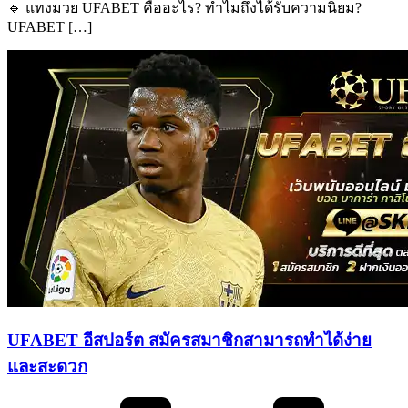
🔹 แทงมวย UFABET คืออะไร? ทำไมถึงได้รับความนิยม?
UFABET […]
UFABET อีสปอร์ต สมัครสมาชิกสามารถทำได้ง่าย
และสะดวก