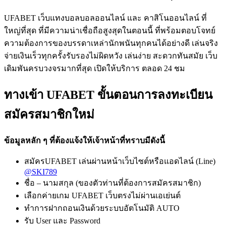
UFABET เว็บแทงบอลบอลออนไลน์ และ คาสิโนออนไลน์ ที่
ใหญ่ที่สุด ที่มีความน่าเชื่อถือสูงสุดในตอนนี้ ที่พร้อมตอบโจทย์
ความต้องการของบรรดาเหล่านักพนันทุกคนได้อย่างดี เล่นจริง
จ่ายเงินเร็วทุกครั้งรับรองไม่ผิดหวัง เล่นง่าย สะดวกทันสมัย เว็บ
เดิมพันครบวงจรมากที่สุด เปิดให้บริการ ตลอด 24 ชม
ทางเข้า UFABET ขั้นตอนการลงทะเบียน
สมัครสมาชิกใหม่
ข้อมูลหลัก ๆ ที่ต้องแจ้งให้เจ้าหน้าที่ทราบมีดังนี้
สมัครUFABET เล่นผ่านหน้าเว็บไซต์หรือแอดไลน์ (Line)
@SKI789
ชื่อ – นามสกุล (ของตัวท่านที่ต้องการสมัครสมาชิก)
เลือกค่ายเกม UFABET เว็บตรงไม่ผ่านเอเย่นต์
ทำการฝากถอนเงินด้วยระบบอัตโนมัติ AUTO
รับ User และ Password