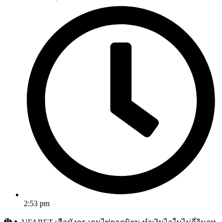
2:53 pm