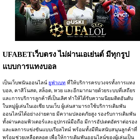
UFABETเว็บตรง ไม่ผ่านเอเย่นต์ มีทุกรูป
แบบการแทงบอล
เป็นเว็บพนันออนไลน์
ยูฟ่าเบท
ที่ให้บริการครบวงจรทั้งการแทง
บอล, คาสิโนสด, สล็อต, หวย และอีกมากมายด้วยระบบที่เสถียร
และการบริการลูกค้าที่เป็นเลิศ ทำให้ได้รับความนิยมติดอันดับ
ในหมู่ผู้เล่นในเอเชีย บนเว็บ ผู้เล่นสามารถใช้บริการเดิมพัน
ออนไลน์ได้อย่างง่ายดาย มีความปลอดภัยสูง รองรับการเดิมพัน
ทั้งผ่านคอมพิวเตอร์และอุปกรณ์มือถือ มีการอัปเดตอัตราต่อรอง
และผลการแข่งขันแบบเรียลไทม์ พร้อมทั้งมีทีมสนับสนุนลูกค้าที่
พร้อมช่วยเหลือตลอด เพื่อให้การเดิมพันออนไลน์ของผู้เล่นเป็น