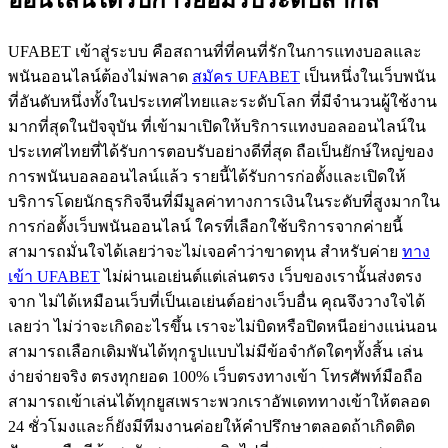
UFABET เข้าสู่ระบบ คือสถานที่ที่คนที่รักในการแทงบอลและ
พนันออนไลน์ต้องไม่พลาด
สมัคร UFABET
เป็นหนึ่งในเว็บพนัน
ที่อันดับหนึ่งทั้งในประเทศไทยและระดับโลก ที่มีจำนวนผู้ใช้งาน
มากที่สุดในปัจจุบัน ที่เข้ามาเปิดให้บริการแทงบอลออนไลน์ใน
ประเทศไทยที่ได้รับการตอบรับอย่างดีที่สุด ถือเป็นยักษ์ใหญ่ของ
การพนันบอลออนไลน์แล้ว รายนี้ได้รับการก่อตั้งและเปิดให้
บริการโดยนักธุรกิจจีนที่มีมูลค่าทางการเงินในระดับที่สูงมากใน
การก่อตั้งเว็บพนันออนไลน์ ใครที่เลือกใช้บริการจากค่ายนี้
สามารถมั่นใจได้เลยว่าจะไม่เจอคำว่าขาดทุน สำหรับค่าย
ทาง
เข้า UFABET
ไม่ผ่านเอเย่นต์แต่เล่นตรง เว็บของเรานั้นส่งตรง
จาก ไม่ได้เหมือนเว็บที่เป็นเอเย่นต์อย่างเว็บอื่น คุณจึงวางใจได้
เลยว่า ไม่ว่าจะเกิดอะไรขึ้น เราจะไม่บิดหรือปิดหนีอย่างแน่นอน
สามารถเลือกเดิมพันได้ทุกรูปแบบไม่มีข้อจำกัดใดๆทั้งสิ้น เล่น
ง่ายจ่ายจริง ตรงทุกยอด 100% เว็บตรงทางเข้า โทรศัพท์มือถือ
สามารถเข้าเล่นได้ทุกยูสเพราะพวกเราอัพเดททางเข้าให้ตลอด
24 ชั่วโมงและก็ยังมีทีมงานค่อยให้คำปรึกษาตลอดถ้าเกิดติด