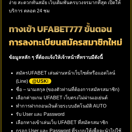
ง่าย สะดวกทันสมัย เว็บเดิมพันครบวงจรมากที่สุด เปิดให้
บริการ ตลอด 24 ชม
ทางเข้า UFABET777 ขั้นตอน
การลงทะเบียนสมัครสมาชิกใหม่
ข้อมูลหลัก ๆ ที่ต้องแจ้งให้เจ้าหน้าที่ทราบมีดังนี้
สมัครUFABET เล่นผ่านหน้าเว็บไซต์หรือแอดไลน์
(Line)
@USK
I
ชื่อ – นามสกุล (ของตัวท่านที่ต้องการสมัครสมาชิก)
เลือกค่ายเกม UFABET เว็บตรงไม่ผ่านเอเย่นต์
ทำการฝากถอนเงินด้วยระบบอัตโนมัติ AUTO
รับ User และ Password
เลือกทางเข้าเล่นเว็บ UFABET ที่สมัครสมาชิก
กรอก User และ Password ที่ระบบให้เพื่อจะนำไปใช้