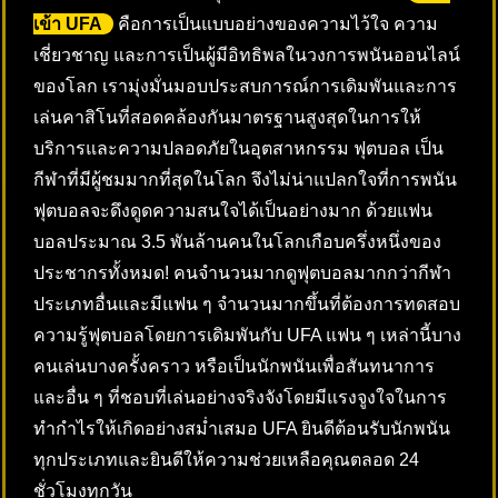
เข้า UFA
คือการเป็นแบบอย่างของความไว้ใจ ความ
เชี่ยวชาญ และการเป็นผู้มีอิทธิพลในวงการพนันออนไลน์
ของโลก เรามุ่งมั่นมอบประสบการณ์การเดิมพันและการ
เล่นคาสิโนที่สอดคล้องกันมาตรฐานสูงสุดในการให้
บริการและความปลอดภัยในอุตสาหกรรม ฟุตบอล เป็น
กีฬาที่มีผู้ชมมากที่สุดในโลก จึงไม่น่าแปลกใจที่การพนัน
ฟุตบอลจะดึงดูดความสนใจได้เป็นอย่างมาก ด้วยแฟน
บอลประมาณ 3.5 พันล้านคนในโลกเกือบครึ่งหนึ่งของ
ประชากรทั้งหมด! คนจำนวนมากดูฟุตบอลมากกว่ากีฬา
ประเภทอื่นและมีแฟน ๆ จำนวนมากขึ้นที่ต้องการทดสอบ
ความรู้ฟุตบอลโดยการเดิมพันกับ UFA แฟน ๆ เหล่านี้บาง
คนเล่นบางครั้งคราว หรือเป็นนักพนันเพื่อสันทนาการ
และอื่น ๆ ที่ชอบที่เล่นอย่างจริงจังโดยมีแรงจูงใจในการ
ทำกำไรให้เกิดอย่างสม่ำเสมอ UFA ยินดีต้อนรับนักพนัน
ทุกประเภทและยินดีให้ความช่วยเหลือคุณตลอด 24
ชั่วโมงทุกวัน