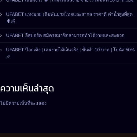
UFABET แทงมวย เดิมพันมวยไทยและสากล ราคาดี ค่าน้ำสูงที่สุด
🥊💰
UFABET อีสปอร์ต สมัครสมาชิกสามารถทำได้ง่ายและสะดวก
UFABET ป๊อกเด้ง | เล่นง่ายได้เงินจริง | ขั้นต่ำ 10 บาท | โบนัส 50%
🎉
ความเห็นล่าสุด
ไม่มีความเห็นที่จะแสดง