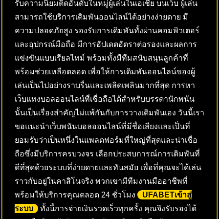
รับความนิยมติดอันดับในหมู่ผู้เล่นในเอเชีย บนเว็บ ผู้เล่น
สามารถใช้บริการเดิมพันออนไลน์ได้อย่างง่ายดาย มี
ความปลอดภัยสูง รองรับการเดิมพันทั้งผ่านคอมพิวเตอร์
และอุปกรณ์มือถือ มีการอัปเดตอัตราต่อรองและผลการ
แข่งขันแบบเรียลไทม์ พร้อมทั้งมีทีมสนับสนุนลูกค้าที่
พร้อมช่วยเหลือตลอด เพื่อให้การเดิมพันออนไลน์ของผู้
เล่นเป็นไปอย่างราบรื่นและเพลิดเพลินมากที่สุด การหา
เว็บแทงบอลออนไลน์ที่เชื่อถือได้สำหรับบรรดานักพนัน
นั้นเป็นเรื่องสำคัญไม่แพ้กันกับการวางเดิมพันเอง วันนี้เรา
ขอแนะนำเว็บพนันบอลออนไลน์ที่มีชื่อเสียงและเป็นที่
ยอมรับว่าเป็นหนึ่งในแพลตฟอร์มที่ใหญ่ที่สุดและน่าเชื่อ
ถือซึ่งมีบริการครบวงจร เลือกประสบการณ์การเดิมพันที่
ดีที่สุดด้วยระบบที่ง่ายดายและทันสมัย เพื่อที่คุณจะได้เล่น
ราวกับอยู่ในคาสิโนจริง พวกเขามีทีมงานมืออาชีพที่
พร้อมให้บริการคุณตลอด 24 ชั่วโมง
UFABETเข้าสู่
ระบบ
ทั้งนี้การจ่ายเงินรวดเร็วทุกครั้ง คุณจึงรับรองได้