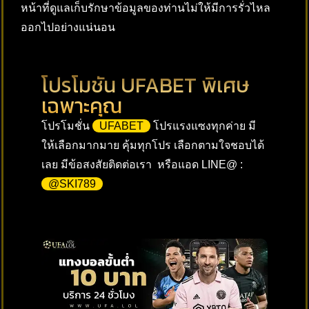
หน้าที่ดูแลเก็บรักษาข้อมูลของท่านไม่ให้มีการรั่วไหล
ออกไปอย่างแน่นอน
โปรโมชั่น UFABET พิเศษ
เฉพาะคุณ
โปรโมชั่น
UFABET
โปรแรงแซงทุกค่าย มี
ให้เลือกมากมาย คุ้มทุกโปร เลือกตามใจชอบได้
เลย มีข้อสงสัยติดต่อเรา หรือแอด LINE@ :
@SKI789