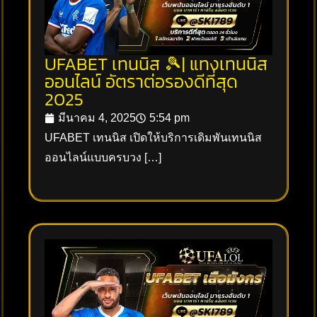
UFABET เทนนิส 🎾| แทงเทนนิส
ออนไลน์ อัตราต่อรองดีที่สุด
2025
มีนาคม 4, 2025
5:54 pm
UFABET เทนนิส เปิดให้บริการเดิมพันเทนนิส
ออนไลน์แบบครบวง […]