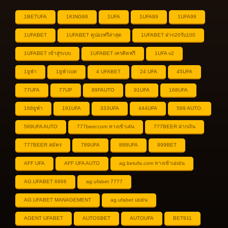
1BETUFA
1KING99
1UFA
1UFA89
1UFA99
1UFABET
1UFABET คูปองฟรีล่าสุด
1UFABET ฝาก20รับ100
1UFABET เข้าสู่ระบบ
1UFABET เครดิตฟรี
1UFA v2
1ยูฟ่า
1ยูฟ่าเบท
4 UFABET
24 UFA
45UFA
77UFA
77UP
89FAUTO
91UFA
168UFA
168ยูฟ่า
191UFA
333UFA
444UFA
569 AUTO.
569UFA AUTO
777beer.com ทางเข้าเล่น
777BEER ฝากเงิน
777BEER สมัคร
789UFA
888UFA
999BET
AFF UFA
AFF UFA AUTO
ag.betufa.com ทางเข้าเอเย่น
AG.UFABET 6666
ag.ufabet 7777
AG.UFABET MANAGEMENT
ag.ufabet เอเย่น
AGENT UFABET
AUTOSBET
AUTOUFA
BET911