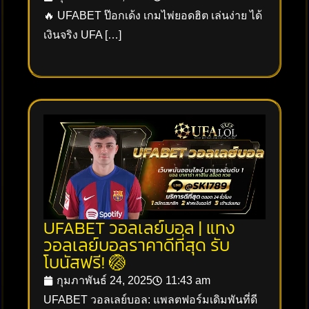
🔥 UFABET ป๊อกเด้ง เกมไพ่ยอดฮิต เล่นง่าย ได้
เงินจริง UFA […]
UFABET วอลเลย์บอล | แทง
วอลเลย์บอลราคาดีที่สุด รับ
โบนัสฟรี! 🏐
กุมภาพันธ์ 24, 2025
11:43 am
UFABET วอลเลย์บอล: แพลตฟอร์มเดิมพันที่ดี