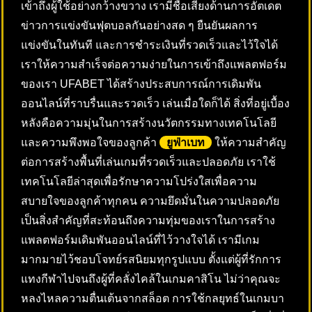
เข้าถึงผู้ใช้อย่างกว้างขวาง เรามีชื่อเสียงด้านการอัตเดต
ข่าวการแข่งขันฟุตบอลกันอย่างสด ๆ ยืนยันผลการ
แข่งขันในทันที และการชำระเงินที่รวดเร็วและไว้ใจได้
เราให้ความสำเร็จต่อความง่ายในการเข้าถึงแพลตฟอร์ม
ของเรา UFABET ได้สร้างประสบการณ์การเดิมพัน
ออนไลน์ที่ราบรื่นและรวดเร็ว เล่นเมื่อใดก็ได้ สิ่งที่อยู่เบื้อง
หลังคือความมุ่นในการสร้างนวัตกรรมทางเทคโนโลยี
และความพึงพอใจของลูกค้า
ยูฟ่าเบท
ให้ความสำคัญ
ต่อการสร้างพื้นที่เล่นเกมที่รวดเร็วและปลอดภัย เราใช้
เทคโนโลยีล่าสุดเพื่อรักษาความโปร่งใสเพื่อความ
สบายใจของลูกค้าทุกคน ความยึดมั่นในความปลอดภัย
เป็นสิ่งสำคัญที่สะท้อนถึงความทุ่มของเราในการสร้าง
แพลตฟอร์มเดิมพันออนไลน์ที่ไว้วางใจได้ เรามีเกม
มากมายไว้ชอบโจทย์รสนิยมทุกรูปแบบ ตั้งแต่ผู้ที่รักการ
แทงกีฬาไปจนถึงผู้ที่คลั่งไคล้ในเกมคาสิโน ไม่ว่าคุณจะ
หลงไหลความตื่นเต้นจากสล็อต การใช้กลยุทธ์ในเกมบา