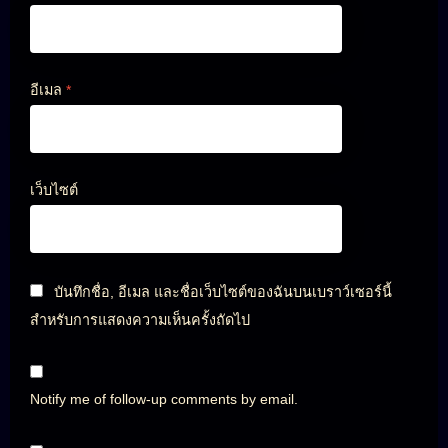
อีเมล
*
เว็บไซต์
บันทึกชื่อ, อีเมล และชื่อเว็บไซต์ของฉันบนเบราว์เซอร์นี้
สำหรับการแสดงความเห็นครั้งถัดไป
Notify me of follow-up comments by email.