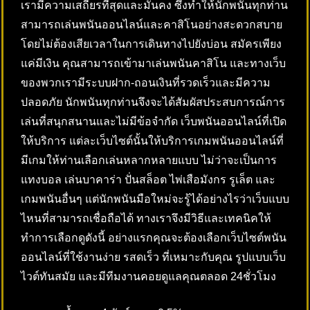
เรามีความเสถียรที่สุดและมั่นคง ซึ่งทำให้นักพนันทุกท่าน
สามารถเล่นพนันออนไลน์และคาสิโนอย่างสะดวกสบาย
โดยไม่ต้องเสียเวลาในการเดินทางไปยังบ่อน สมัครเพียง
แค่มีเงิน คุณสามารถเข้ามาเล่นพนันคาสิโน และทางเว็บ
ของพวกเรามีระบบฝาก-ถอนเงินที่รวดเร็วและมีความ
ปลอดภัย นักพนันทุกท่านจึงจะได้สัมผัสประสบการณ์การ
เล่นที่สนุกสนานและไม่มีข้อจำกัด เว็บพนันออนไลน์ที่เปิด
ให้บริการ แต่ละเว็บไซต์นั้นให้บริการเกมพนันออนไลน์ที่
มีเกมให้ท่านเลือกเล่นหลากหลายแบบ ไม่ว่าจะเป็นการ
แทงบอล เล่นบาคาร่า ปั่นสล็อต ไพ่เสือมังกร รูเล็ต และ
เกมพนันอื่นๆ แต่นักพนันมือใหม่จะรู้ได้อย่างไรว่าเว็บแบบ
ไหนที่สามารถเชื่อถือได้ ทางเราจึงมีวิธีและเทคนิคให้
ทำการเลือกดูดังนี้ อย่างแรกคุณจะต้องเลือกเว็บไซต์พนัน
ออนไลน์ที่ใช้งานง่าย รสดเร็ว ที่เหมาะกับคุณ รูปแบบเว็บ
ไวต์ทันสมัย และมีทีมงานคอยดูแลคุณตลอด 24ชั่วโมง