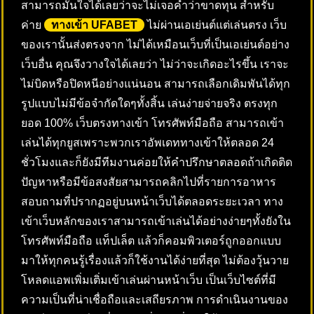
สามารถมั่นใจได้เลยว่าจะไม่เจอคำว่าขาดทุน สำหรับ
ค่าย
ทางเข้า UFABET
ไม่ผ่านเอเย่นต์แต่เล่นตรง เว็บ
ของเรานั้นส่งตรงจาก ไม่ได้เหมือนเว็บที่เป็นเอเย่นต์อย่าง
เว็บอื่น คุณจึงวางใจได้เลยว่า ไม่ว่าจะเกิดอะไรขึ้น เราจะ
ไม่บิดหรือปิดหนีอย่างแน่นอน สามารถเลือกเดิมพันได้ทุก
รูปแบบไม่มีข้อจำกัดใดๆทั้งสิ้น เล่นง่ายจ่ายจริง ตรงทุก
ยอด 100% เว็บตรงทางเข้า โทรศัพท์มือถือ สามารถเข้า
เล่นได้ทุกยูสเพราะพวกเราอัพเดททางเข้าให้ตลอด 24
ชั่วโมงและก็ยังมีทีมงานค่อยให้คำปรึกษาตลอดถ้าเกิดติด
ปัญหาหรือมีข้อสงสัยสามารถคลิกไปที่รายการอาหาร
สอบถามที่ปรากฏอยู่บนหน้าเว็บได้ตลอดระยะเวลา ทาง
เข้าเว็บหลักของเราสามารถเข้าเล่นได้อย่างง่ายๆทั้งยังใน
โทรศัพท์มือถือ แท็ปเล็ต แล้วก็คอมพิวเตอร์ถูกออกแบบ
มาให้ทุกคนรู้เรื่องแล้วก็ใช้งานได้ง่ายที่สุด ไม่ต้องวุ้นวาย
โหลดแอพเพิ่มเติ่มเข้าเล่นผ่านหน้าเว็บ เป็นเว็บไซต์ที่มี
ความเป็นที่น่าเชื่อถือและเสถียรภาพ การดำเนินงานของ