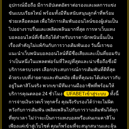
อุปกรณ์มือถือ มีการอัปเดตอัตราต่อรองและผลการแข่ง
ขันแบบเรียลไทม์ พร้อมทั้งมีทีมสนับสนุนลูกค้าที่พร้อม
ช่วยเหลือตลอด เพื่อให้การเดิมพันออนไลน์ของผู้เล่นเป็น
ไปอย่างราบรื่นและเพลิดเพลินมากที่สุด การหาเว็บแทง
บอลออนไลน์ที่เชื่อถือได้สำหรับบรรดานักพนันนั้นเป็น
เรื่องสำคัญไม่แพ้กันกับการวางเดิมพันเอง วันนี้เราขอ
แนะนำเว็บพนันบอลออนไลน์ที่มีชื่อเสียงและเป็นที่ยอมรับ
ว่าเป็นหนึ่งในแพลตฟอร์มที่ใหญ่ที่สุดและน่าเชื่อถือซึ่งมี
บริการครบวงจร เลือกประสบการณ์การเดิมพันที่ดีที่สุด
ด้วยระบบที่ง่ายดายและทันสมัย เพื่อที่คุณจะได้เล่นราวกับ
อยู่ในคาสิโนจริง พวกเขามีทีมงานมืออาชีพที่พร้อมให้
บริการคุณตลอด 24 ชั่วโมง
UFABETเข้าสู่ระบบ
ทั้งนี้
การจ่ายเงินรวดเร็วทุกครั้ง คุณจึงรับรองได้ว่าจะไม่ผิด
หวังกับการเดิมพัน เพลิดเพลินไปกับการวางเดิมพันได้ทุก
ที่ทุกเวลา ไม่ว่าจะเป็นการแทงบอลหรือเล่นเกมคาสิโน
เพียงแค่เข้าสู่เว็บไซต์ คุณก็พร้อมที่จะสนุกสนานและลุ้น