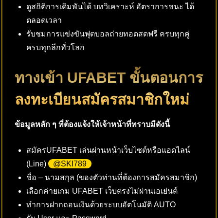
ดูสถิติการเดิมพันได้ บทวิเคราะห์ อัตราการชนะ ได้
ตลอดเวลา
รับชมการแข่งขันฟุตบอลถ่ายทอดสดฟรี ครบทุกคู่
ครบทุกลีกทั่วโลก
ทางเข้า UFABET ขั้นตอนการ
ลงทะเบียนสมัครสมาชิกใหม่
ข้อมูลหลัก ๆ ที่ต้องแจ้งให้เจ้าหน้าที่ทราบมีดังนี้
สมัครUFABET เล่นผ่านหน้าเว็บไซต์หรือแอดไลน์
(Line)
@SKI789
ชื่อ – นามสกุล (ของตัวท่านที่ต้องการสมัครสมาชิก)
เลือกค่ายเกม UFABET เว็บตรงไม่ผ่านเอเย่นต์
ทำการฝากถอนเงินด้วยระบบอัตโนมัติ AUTO