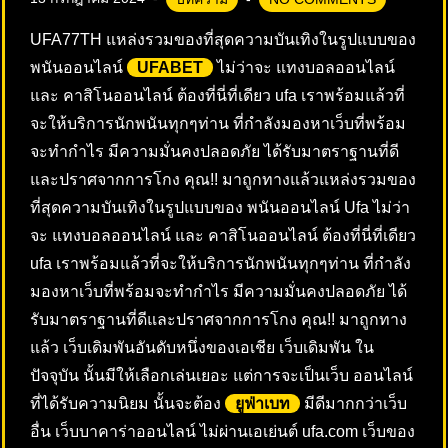
UFA77TH แหล่งรวมของที่สุดความบันเทิงในรูปแบบของ
พนันออนไลน์
UFABET
ไม่ว่าจะ แทงบอลออนไลน์
และ คาสิโนออนไลน์ ต้องที่นี่ที่เดียว ufa เราพร้อมแล้วที่
จะให้บริการนักพนันทุกๆท่าน ที่กำลังมองหาเว็บที่พร้อม
จะทำกำไร มีความมั่นคงปลอดภัย ได้รับมาตราฐานที่ดี
และปราศจากการโกง คุณ!! มาถูกทางแล้วแหล่งรวมของ
ที่สุดความบันเทิงในรูปแบบของ พนันออนไลน์ Ufa ไม่ว่า
จะ แทงบอลออนไลน์ และ คาสิโนออนไลน์ ต้องที่นี่ที่เดียว
ufa เราพร้อมแล้วที่จะให้บริการนักพนันทุกๆท่าน ที่กำลัง
มองหาเว็บที่พร้อมจะทำกำไร มีความมั่นคงปลอดภัย ได้
รับมาตราฐานที่ดีและปราศจากการโกง คุณ!! มาถูกทาง
แล้ว เว็บเดิมพันอันดับหนึ่งของเอเชีย เว็บเดิมพัน ใน
ปัจจุบัน นั้นมีให้เลือกเล่นเยอะ แต่การจะเป็นเว็บ ออนไลน์
ที่ได้รับความนิยม นั้นจะต้อง
ยูฟ่าเบท
มีดีมากกว่าเว็บ
อื่น เว็บบาคาร่าออนไลน์ ไม่ผ่านเอเย่นต์ ufa.com เว็บของ