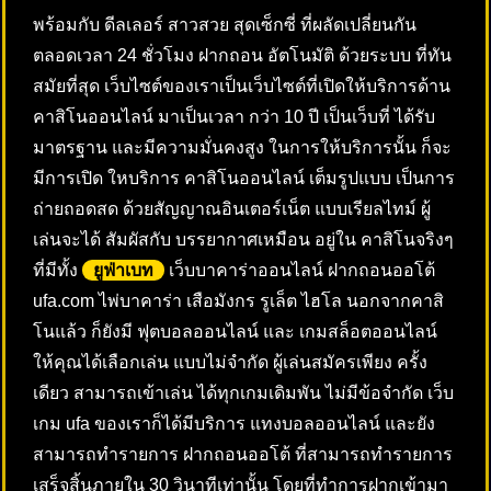
พร้อมกับ ดีลเลอร์ สาวสวย สุดเซ็กซี่ ที่ผลัดเปลี่ยนกัน
ตลอดเวลา 24 ชั่วโมง ฝากถอน อัตโนมัติ ด้วยระบบ ที่ทัน
สมัยที่สุด เว็บไซต์ของเราเป็นเว็บไซต์ที่เปิดให้บริการด้าน
คาสิโนออนไลน์ มาเป็นเวลา กว่า 10 ปี เป็นเว็บที่ ได้รับ
มาตรฐาน และมีความมั่นคงสูง ในการให้บริการนั้น ก็จะ
มีการเปิด ใหบริการ คาสิโนออนไลน์ เต็มรูปแบบ เป็นการ
ถ่ายถอดสด ด้วยสัญญาณอินเตอร์เน็ต แบบเรียลไทม์ ผู้
เล่นจะได้ สัมผัสกับ บรรยากาศเหมือน อยู่ใน คาสิโนจริงๆ
ที่มีทั้ง
ยูฟ่าเบท
เว็บบาคาร่าออนไลน์ ฝากถอนออโต้
ufa.com ไพ่บาคาร่า เสือมังกร รูเล็ต ไฮโล นอกจากคาสิ
โนแล้ว ก็ยังมี ฟุตบอลออนไลน์ และ เกมสล็อตออนไลน์
ให้คุณได้เลือกเล่น แบบไม่จำกัด ผู้เล่นสมัครเพียง ครั้ง
เดียว สามารถเข้าเล่น ได้ทุกเกมเดิมพัน ไม่มีข้อจำกัด เว็บ
เกม ufa ของเราก็ได้มีบริการ แทงบอลออนไลน์ และยัง
สามารถทำรายการ ฝากถอนออโต้ ที่สามารถทำรายการ
เสร็จสิ้นภายใน 30 วินาทีเท่านั้น โดยที่ทำการฝากเข้ามา