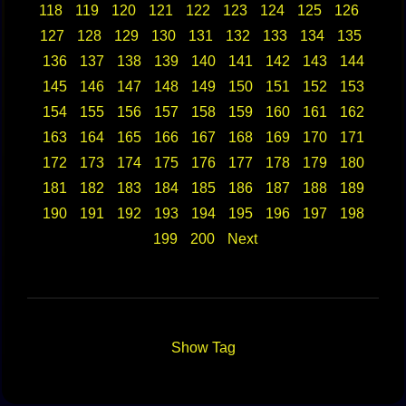
118
119
120
121
122
123
124
125
126
127
128
129
130
131
132
133
134
135
136
137
138
139
140
141
142
143
144
145
146
147
148
149
150
151
152
153
154
155
156
157
158
159
160
161
162
163
164
165
166
167
168
169
170
171
172
173
174
175
176
177
178
179
180
181
182
183
184
185
186
187
188
189
190
191
192
193
194
195
196
197
198
199
200
Next
Show Tag