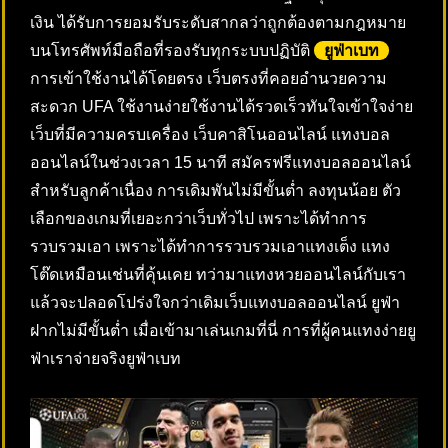
เงิน ได้รับการยอมรับระดับสากลว่าถูกต้องตามกฎหมาย
บนโทรศัพท์มือถือที่รองรับทุกระบบปฏิบัติ
ยูฟ่าเบท
การเข้าใช้งานได้โดยตรง เว็บตรงที่คอยอำนวยความ
สะดวก UFA ใช้งานง่ายใช้งานได้รวดเร็วทันใจเข้าใจง่าย
เว็บที่มีความครบเครื่อง เว็บคาสิโนออนไลน์ แทงบอล
ออนไลน์ในช่วงเวลา 15 นาที สมัครฟรีแทงบอลออนไลน์
สำหรับลูกค้าเนื่อง การเดิมพันไม่มีขั้นต่ำ ลงทุนน้อย ตัว
เลือกของเกมที่เยอะกว่าเว็บทั่วไป เพราะได้ทำการ
รวบรวมเอา เพราะได้ทำการรวบรวมเอาแทงเต็ง แทง
โต๊ดเหมือนเช่นที่คุ้นเคย ทว่ามาแทงหวยออนไลน์กับเรา
แล้วจะปลอดโปร่งใจกว่าเดิมเว็บแทงบอลออนไลน์ ยูฟ่า
ฝากไม่มีขั้นต่ำ เมื่อเข้ามาเล่นเกมที่นี่ การที่ผู้คนแทงง่ายยู
ฟ่าเราจ่ายจริงยูฟ่าเบท