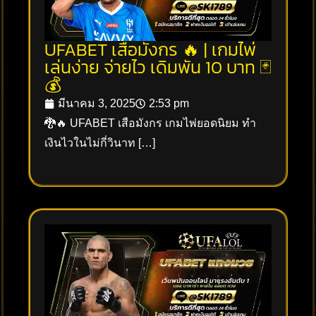
UFABET เสือมังกร 🔥 | เกมไพ่
เล่นง่าย จ่ายไว เดิมพัน 10 บาท 🃏
💰
มีนาคม 3, 2025
2:53 pm
🐉🔥 UFABET เสือมังกร เกมไพ่ยอดนิยม ทำ
เงินไวในไม่กี่วินาท […]