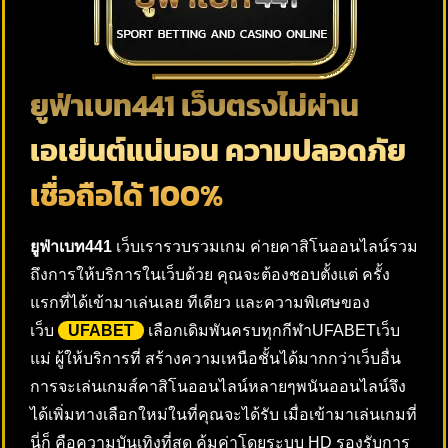
ยูฟ่าเบท441 เว็บตรงไม่ผ่าน
เอเย่นต์แน่นอน ความปลอดภัย
เชื่อถือได้ 100%
ยูฟ่าเบท441
เว็บเรารวบรวมเกม ค่ายคาสิโนออนไลน์รวม
ถึงการให้บริการในเว็บด้วย คุณจะต้องชอบตั้งแต่ ครั้ง
แรกที่ได้เข้ามาเล่นเลย ทีเดียว และความพิเศษของ
เว็บ
UFABET
เลือกเดิมพันครบทุกกีฬาUFABETเว็บ
แม่ ผู้ให้บริการที่ สร้างความเหนือชั้นได้มากกว่าเว็บอื่น
การจะเล่นเกมส์คาสิโนออนไลน์หลายๆพนันออนไลน์จึง
ได้เพิ่มทางเลือกใหม่ในที่คุณจะได้รับ เมื่อเข้ามาเล่นเกมที่
นี่ก็ คือความบันเทิงที่สุด คุ้มค่าโดยระบบ HD รองรับการ