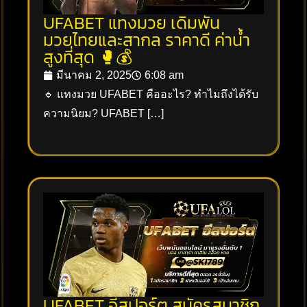
UFABET แทงมวย เดิมพัน
มวยไทยและสากล ราคาดี ค่าน้ำ
สูงที่สุด 🥊💰
มีนาคม 2, 2025
6:08 am
🔹 แทงมวย UFABET คืออะไร? ทำไมถึงได้รับ
ความนิยม? UFABET […]
UFABET อีสปอร์ต สมัครสมาชิก