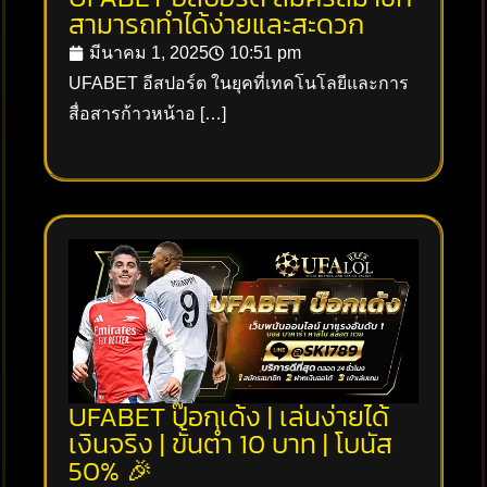
สามารถทำได้ง่ายและสะดวก
มีนาคม 1, 2025
10:51 pm
UFABET อีสปอร์ต ในยุคที่เทคโนโลยีและการ
สื่อสารก้าวหน้าอ […]
UFABET ป๊อกเด้ง | เล่นง่ายได้
เงินจริง | ขั้นต่ำ 10 บาท | โบนัส
50% 🎉