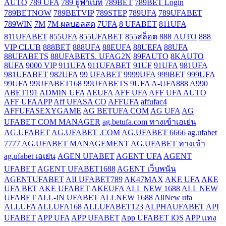
AUTO
789 UFA
789 ยูฟ่าเบท
789BET
789BET Login
789BETNOW
789BETVIP
789STEP
789UFA
789UFABET
789WIN
7M
7M ผลบอลสด
7UFA
8 UFABET
811UFA
811UFABET
855UFA
855UFABET
855สล็อต
888 AUTO
888
VIP CLUB
888BET
888UFA
88EUFA
88UEFA
88UFA
88UFABETS
88UFABETS. UFAG2N
89FAUTO
8KAUTO
8UFA
9000 VIP
911UFA
911UFABET
91UF
91UFA
981UFA
981UFABET
982UFA
99 UFABET
9999UFA
999BET
999UFA
99UFA
99UFABET168
99UFABETS
9UFA
A-UFA888
A990
ABET191
ADMIN UFA
AEUFA
AFF UFA
AFF UFA AUTO
AFF UFAAPP
Aff UFASA CO
AFFUFA
affufac4
AFFUFASEXYGAME
AG BETUFA COM
AG UFA
AG
UFABET COM MANAGER
ag.betufa.com ทางเข้าเอเย่น
AG.UFABET
AG.UFABET .COM
AG.UFABET 6666
ag.ufabet
7777
AG.UFABET MANAGEMENT
AG.UFABET ทางเข้า
ag.ufabet เอเย่น
AGEN UFABET
AGENT UFA
AGENT
UFABET
AGENT UFABET1688
AGENT เว็บพนัน
AGENTUFABET
AII UFABET789
AK47MAX
AKE UFA
AKE
UFA BET
AKE UFABET
AKEUFA
ALL NEW 1688
ALL NEW
UFABET
ALL-IN UFABET
ALLNEW 1688
AllNew ufa
ALLUFA
ALLUFA168
ALLUFABET123
ALPHAUFABET
API
UFABET
APP UFA
APP UFABET
App UFABET iOS
APP แทง