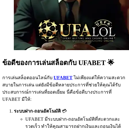
ข้อดีของการเล่นสล็อตกับ UFABET 🌟
การเล่นสล็อตออนไลน์กับ
UFABET
ไม่เพียงแต่ให้ความสะดวก
สบายในการเล่น แต่ยังมีข้อดีหลายประการที่ช่วยให้คุณได้รับ
ประสบการณ์การเล่นที่ยอดเยี่ยม นี่คือข้อดีบางประการที่
UFABET มีให้:
ระบบฝาก-ถอนอัตโนมัติ
💳
UFABET มีระบบฝาก-ถอนอัตโนมัติที่สะดวกและ
รวดเร็ว ทำให้คุณสามารถฝากเงินและถอนเงินได้