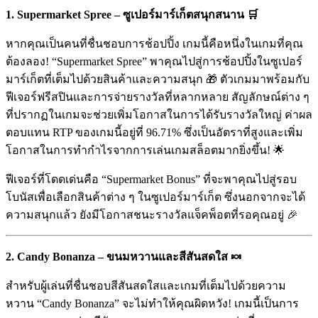
1. Supermarket Spree – ซูเปอร์มาร์เก็ตสนุกสนาน 🛒
หากคุณเป็นคนที่ชื่นชอบการช้อปปิ้ง เกมนี้คือหนึ่งในเกมที่คุณ
ต้องลอง! “Supermarket Spree” พาคุณไปสู่การช้อปปิ้งในซูเปอร์
มาร์เก็ตที่เต็มไปด้วยสินค้าและความสนุก 🎁 ตัวเกมมาพร้อมกับ
ฟีเจอร์ฟรีสปินและการจ่ายรางวัลที่หลากหลาย สัญลักษณ์ต่าง ๆ
ที่ปรากฏในเกมจะช่วยเพิ่มโอกาสในการได้รับรางวัลใหญ่ ค่าผล
ตอบแทน RTP ของเกมนี้อยู่ที่ 96.71% ซึ่งเป็นอัตราที่สูงและเพิ่ม
โอกาสในการทำกำไรจากการเล่นเกมสล็อตมากยิ่งขึ้น! 🌟
ฟีเจอร์ที่โดดเด่นคือ “Supermarket Bonus” ที่จะพาคุณไปสู่รอบ
โบนัสเพื่อเลือกสินค้าต่าง ๆ ในซูเปอร์มาร์เก็ต ซึ่งนอกจากจะได้
ความสนุกแล้ว ยังมีโอกาสชนะรางวัลแจ็คพ็อตที่รอคุณอยู่ 🎉
2. Candy Bonanza – ขนมหวานและสีสันสดใส 🍬
สำหรับผู้เล่นที่ชื่นชอบสีสันสดใสและเกมที่เต็มไปด้วยความ
หวาน “Candy Bonanza” จะไม่ทำให้คุณผิดหวัง! เกมนี้เป็นการ