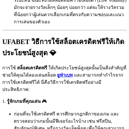
ระยะสั้น ขณะที่เกมสล็อตที่มีความเสี่ยงต่ำ (Low Volatility)
มักจะจ่ายรางวัลเล็กๆ น้อยๆ บ่อยกว่า แต่จะให้รางวัลรวม
ที่น้อยกว่าผู้เล่นควรเลือกเกมที่ตรงกับความชอบและแนว
การเล่นของตัวเอง
UFABET วิธีการใช้สล็อตเครดิตฟรีให้เกิด
ประโยชน์สูงสุด 💎
การใช้
สล็อตเครดิตฟรี
ให้เกิดประโยชน์สูงสุดนั้นเป็นสิ่งสำคัญที่
ช่วยให้คุณได้ลองเล่นสล็อต
ยูฟ่าเบท
และสามารถทำกำไรจาก
การใช้เครดิตฟรีได้ นี่คือวิธีการใช้เครดิตฟรีอย่างมี
ประสิทธิภาพ:
1.
รู้จักเกมที่คุณเล่น
🎮
ก่อนที่จะใช้เครดิตฟรี ควรศึกษากฎกติกาของเกม และ
ตรวจสอบว่าเกมนั้นมีฟีเจอร์อะไรบ้าง เช่น ฟรีสปิน,
สัญลักษณ์พิเศษ, หรือรางวัลแจ็คพ็อต เพื่อให้คุณสามารถ