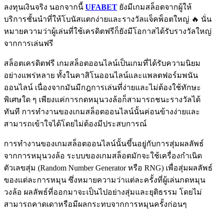
ลงทุนเงินจริง นอกจากนี้
UFABET
ยังมีเกมสล็อตจากผู้ให้
บริการชั้นนำที่ให้โบนัสแตกง่ายและรางวัลแจ็คพ็อตใหญ่ 🔥 นั่น
หมายความว่าผู้เล่นที่ใช้เครดิตฟรีก็ยังมีโอกาสได้รับรางวัลใหญ่
จากการเล่นฟรี
สล็อตเครดิตฟรี เกมสล็อตออนไลน์เป็นเกมที่ได้รับความนิยม
อย่างแพร่หลาย ทั้งในคาสิโนออนไลน์และแพลตฟอร์มพนัน
ออนไลน์ เนื่องจากมันมีกฎการเล่นที่ง่ายและไม่ต้องใช้ทักษะ
พิเศษใด ๆ เพียงแค่การกดหมุนวงล้อก็สามารถชนะรางวัลได้
ทันที การทำงานของเกมสล็อตออนไลน์นั้นค่อนข้างง่ายและ
สามารถเข้าใจได้โดยไม่ต้องมีประสบการณ์
การทำงานของเกมสล็อตออนไลน์นั้นขึ้นอยู่กับการสุ่มผลลัพธ์
จากการหมุนวงล้อ ระบบของเกมสล็อตมักจะใช้เครื่องกำเนิด
ตัวเลขสุ่ม (Random Number Generator หรือ RNG) เพื่อสุ่มผลลัพธ์
ของแต่ละการหมุน ซึ่งหมายความว่าแต่ละครั้งที่ผู้เล่นกดหมุน
วงล้อ ผลลัพธ์ที่ออกมาจะเป็นไปอย่างสุ่มและยุติธรรม โดยไม่
สามารถคาดเดาหรือมีผลกระทบจากการหมุนครั้งก่อนๆ