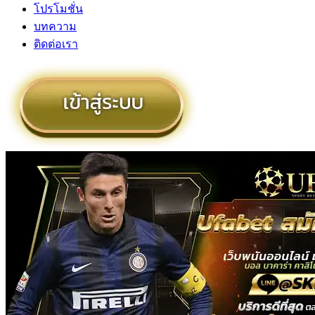
โปรโมชั่น
บทความ
ติดต่อเรา