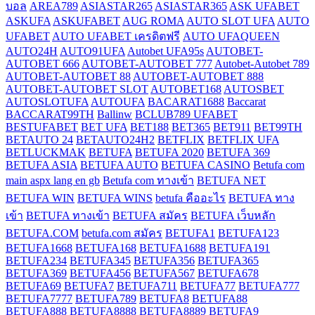
บอล
AREA789
ASIASTAR265
ASIASTAR365
ASK UFABET
ASKUFA
ASKUFABET
AUG ROMA
AUTO SLOT UFA
AUTO
UFABET
AUTO UFABET เครดิตฟรี
AUTO UFAQUEEN
AUTO24H
AUTO91UFA
Autobet UFA95s
AUTOBET-
AUTOBET 666
AUTOBET-AUTOBET 777
Autobet-Autobet 789
AUTOBET-AUTOBET 88
AUTOBET-AUTOBET 888
AUTOBET-AUTOBET SLOT
AUTOBET168
AUTOSBET
AUTOSLOTUFA
AUTOUFA
BACARAT1688
Baccarat
BACCARAT99TH
Ballinw
BCLUB789 UFABET
BESTUFABET
BET UFA
BET188
BET365
BET911
BET99TH
BETAUTO 24
BETAUTO24H2
BETFLIX
BETFLIX UFA
BETLUCKMAK
BETUFA
BETUFA 2020
BETUFA 369
BETUFA ASIA
BETUFA AUTO
BETUFA CASINO
Betufa com
main aspx lang en gb
Betufa com ทางเข้า
BETUFA NET
BETUFA WIN
BETUFA WINS
betufa คืออะไร
BETUFA ทาง
เข้า
BETUFA ทางเข้า
BETUFA สมัคร
BETUFA เว็บหลัก
BETUFA.COM
betufa.com สมัคร
BETUFA1
BETUFA123
BETUFA1668
BETUFA168
BETUFA1688
BETUFA191
BETUFA234
BETUFA345
BETUFA356
BETUFA365
BETUFA369
BETUFA456
BETUFA567
BETUFA678
BETUFA69
BETUFA7
BETUFA711
BETUFA77
BETUFA777
BETUFA7777
BETUFA789
BETUFA8
BETUFA88
BETUFA888
BETUFA8888
BETUFA8889
BETUFA9