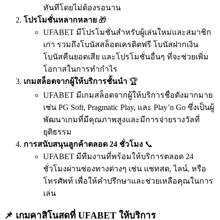
ทันทีโดยไม่ต้องรอนาน
โปรโมชั่นหลากหลาย
🎁
UFABET มีโปรโมชั่นสำหรับผู้เล่นใหม่และสมาชิก
เก่า รวมถึงโบนัสสล็อตเครดิตฟรี โบนัสฝากเงิน
โบนัสคืนยอดเสีย และโปรโมชั่นอื่นๆ ที่จะช่วยเพิ่ม
โอกาสในการทำกำไร
เกมสล็อตจากผู้ให้บริการชั้นนำ
🏆
UFABET มีเกมสล็อตจากผู้ให้บริการชื่อดังมากมาย
เช่น PG Soft, Pragmatic Play, และ Play’n Go ซึ่งเป็นผู้
พัฒนาเกมที่มีคุณภาพสูงและมีการจ่ายรางวัลที่
ยุติธรรม
การสนับสนุนลูกค้าตลอด 24 ชั่วโมง
📞
UFABET มีทีมงานที่พร้อมให้บริการตลอด 24
ชั่วโมงผ่านช่องทางต่างๆ เช่น แชทสด, ไลน์, หรือ
โทรศัพท์ เพื่อให้คำปรึกษาและช่วยเหลือคุณในการ
เล่น
📌 เกมคาสิโนสดที่ UFABET ให้บริการ