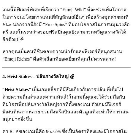
เกมนี้มีฟีเจอร์พิเศษที่เรียกว่า “Emoji Wild” ที่จะช่วยเพิ่มโอกาส
ในการชนะโดยการแทนที่สัญลักษณ์อื่นๆ เพื่อสร้างชุดค่าผสมที่
ชนะ นอกจากนี้ยังมี “Free Spins” ที่มอบโอกาสในการหมุนวงล้อ
ฟรี และในระหว่างรอบฟรีสปินคุณยังสามารถทวีคูณรางวัลได้
อีกด้วย! 🎉
หากคุณเป็นคนที่ชื่นชอบความน่ารักและฟีเจอร์ที่สนุกสนาน
“Emoji Riches” คือตัวเลือกที่ยอดเยี่ยมที่คุณไม่ควรพลาด!
4. Heist Stakes – ปล้นรางวัลใหญ่ 💰
“
Heist Stakes
” เป็นเกมสล็อตที่มีธีมเกี่ยวกับการปล้น ที่เต็มไป
ด้วยความตื่นเต้นและความมันส์! ในเกมนี้คุณจะได้ร่วมมือกับ
ทีมโจรเพื่อปล้นรางวัลใหญ่จากที่ตั้งของเกม ตัวเกมมีฟีเจอร์
พิเศษที่หลากหลาย รวมถึงฟรีสปินและตัวคูณที่จะทำให้การเล่น
สนุกมากยิ่งขึ้น
ค่า RTP ของเกมนี้คือ 96.72% ซึ่งเป็นอัตราที่สูงและมีโอกาสใน