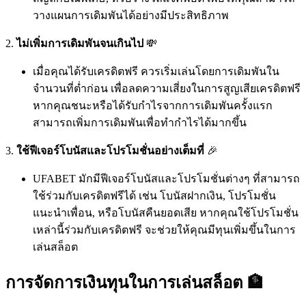
วางแผนการเดิมพันได้อย่างมีประสิทธิภาพ
2.
ไม่เพิ่มการเดิมพันจนเกินไป
💸
เมื่อคุณได้รับเครดิตฟรี ควรเริ่มเล่นโดยการเดิมพันใน
จำนวนที่ต่ำก่อน เพื่อลดความเสี่ยงในการสูญเสียเครดิตฟรี
หากคุณชนะหรือได้รับกำไรจากการเดิมพันครั้งแรก
สามารถเพิ่มการเดิมพันเพื่อทำกำไรได้มากขึ้น
3.
ใช้ฟีเจอร์โบนัสและโปรโมชั่นอย่างเต็มที่
🎉
UFABET มักมีฟีเจอร์โบนัสและโปรโมชั่นต่างๆ ที่สามารถ
ใช้ร่วมกับเครดิตฟรีได้ เช่น โบนัสฝากเงิน, โปรโมชั่น
แนะนำเพื่อน, หรือโบนัสคืนยอดเสีย หากคุณใช้โปรโมชั่น
เหล่านี้ร่วมกับเครดิตฟรี จะช่วยให้คุณมีทุนเพิ่มขึ้นในการ
เล่นสล็อต
การจัดการเงินทุนในการเล่นสล็อต 🏦