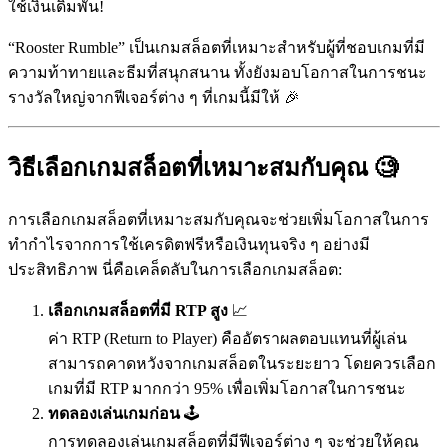
ใช้เงินเดิมพัน!
“Rooster Rumble” เป็นเกมสล็อตที่เหมาะสำหรับผู้ที่ชอบเกมที่มี
ความท้าทายและธีมที่สนุกสนาน ทั้งยังมอบโอกาสในการชนะ
รางวัลใหญ่จากฟีเจอร์ต่าง ๆ ที่เกมนี้มีให้ 🎉
วิธีเลือกเกมสล็อตที่เหมาะสมกับคุณ 🧐
การเลือกเกมสล็อตที่เหมาะสมกับคุณจะช่วยเพิ่มโอกาสในการ
ทำกำไรจากการใช้เครดิตฟรีหรือเงินทุนจริง ๆ อย่างมี
ประสิทธิภาพ นี่คือเคล็ดลับในการเลือกเกมสล็อต:
เลือกเกมสล็อตที่มี RTP สูง
📈
ค่า RTP (Return to Player) คืออัตราผลตอบแทนที่ผู้เล่น
สามารถคาดหวังจากเกมสล็อตในระยะยาว โดยควรเลือก
เกมที่มี RTP มากกว่า 95% เพื่อเพิ่มโอกาสในการชนะ
ทดลองเล่นเกมก่อน
🕹️
การทดลองเล่นเกมสล็อตที่มีฟีเจอร์ต่าง ๆ จะช่วยให้คุณ