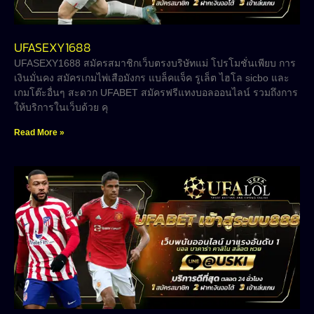
UFASEXY1688
UFASEXY1688 สมัครสมาชิกเว็บตรงบริษัทแม่ โปรโมชั่นเพียบ การ
เงินมั่นคง สมัครเกมไพ่เสือมังกร แบล็คแจ็ค รูเล็ต ไฮโล sicbo และ
เกมโต๊ะอื่นๆ สะดวก UFABET สมัครฟรีแทงบอลออนไลน์ รวมถึงการ
ให้บริการในเว็บด้วย คุ
Read More »