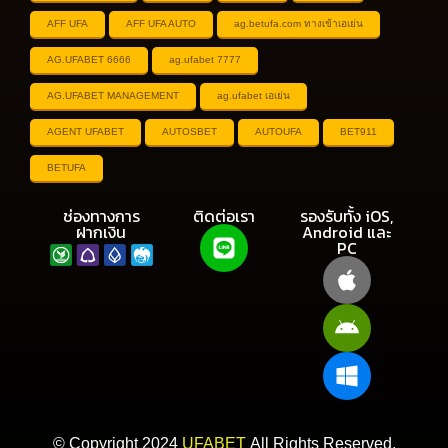
AFF UFA
AFF UFA AUTO
ag.betufa.com ทางเข้าเอเย่น
AG.UFABET 6666
ag.ufabet 7777
AG.UFABET MANAGEMENT
ag.ufabet เอเย่น
AGENT UFABET
AUTOSBET
AUTOUFA
BET911
BETUFA
ช่องทางการ
ติดต่อเรา
รองรับทั้ง iOS,
ฝากเงิน
Android และ
PC
© Copyright 2024
UFABET
All Rights Reserved.