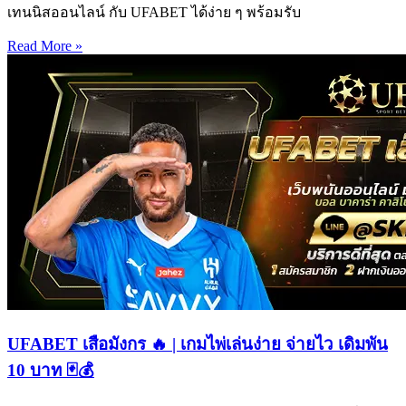
เทนนิสออนไลน์ กับ UFABET ได้ง่าย ๆ พร้อมรับ
Read More »
UFABET เสือมังกร 🔥 | เกมไพ่เล่นง่าย จ่ายไว เดิมพัน
10 บาท 🃏💰