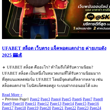
UFABET สล็อต เว็บตรง แจ็คพอตแตกง่าย ค่ายเกมดัง
2025 🎰💰
🔹 UFABET สล็อต คืออะไร? ทำไมถึงได้รับความนิยม?
UFABET สล็อต เป็นหนึ่งในหมวดเกมที่ได้รับความนิยมมาก
ที่สุดบนแพลตฟอร์ม UFABET โดยมีจุดเด่นที่หลากหลาย เช่น
สล็อตแตกง่าย โบนัสแจ็คพอตสูง ระบบฝากถอนออโต้ และ
Read More »
« Previous
Page
1
Page
2
Page
3
Page
4
Page
5
Page
6
Page
7
Page
8
Page
9
Page
10
Page
11
Page
12
Page
13
Page
14
Page
15
Page
16
Page
17
Page
18
Page
19
Page
20
Page
21
Page
22
Page
23
Page
24