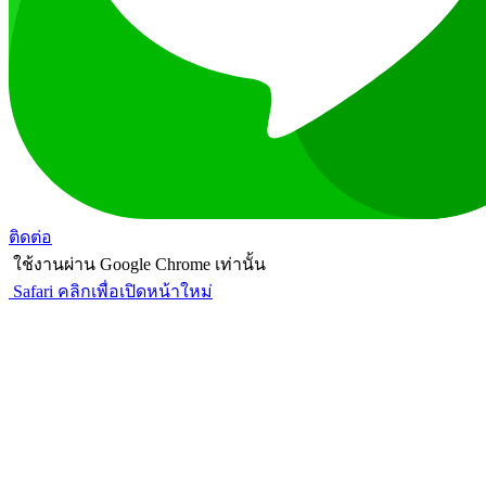
ติดต่อ
ใช้งานผ่าน Google Chrome เท่านั้น
Safari คลิกเพื่อเปิดหน้าใหม่