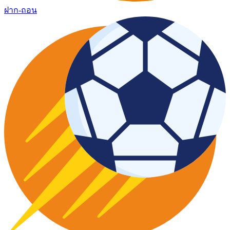
ฝาก-ถอน