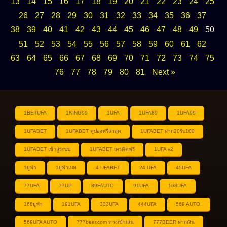
13
14
15
16
17
18
19
20
21
22
23
24
25
26
27
28
29
30
31
32
33
34
35
36
37
38
39
40
41
42
43
44
45
46
47
48
49
50
51
52
53
54
55
56
57
58
59
60
61
62
63
64
65
66
67
68
69
70
71
72
73
74
75
76
77
78
79
80
81
Next »
1BETUFA
1KING99
1UFA
1UFA89
1UFA99
1UFABET
1UFABET คูปองฟรีล่าสุด
1UFABET ฝาก20รับ100
1UFABET เข้าสู่ระบบ
1UFABET เครดิตฟรี
1UFA v2
1ยูฟ่า
1ยูฟ่าเบท
4 UFABET
24 UFA
45UFA
77UFA
77UP
89FAUTO
91UFA
168UFA
168ยูฟ่า
191UFA
333UFA
444UFA
569 AUTO.
569UFA AUTO
777beer.com ทางเข้าเล่น
777BEER ฝากเงิน