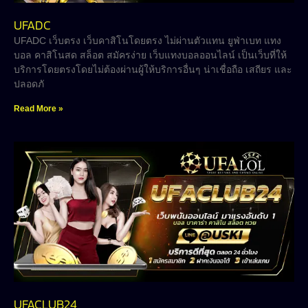
UFADC
UFADC เว็บตรง เว็บคาสิโนโดยตรง ไม่ผ่านตัวแทน ยูฟ่าเบท แทง
บอล คาสิโนสด สล็อต สมัครง่าย เว็บแทงบอลออนไลน์ เป็นเว็บที่ให้
บริการโดยตรงโดยไม่ต้องผ่านผู้ให้บริการอื่นๆ น่าเชื่อถือ เสถียร และ
ปลอดภั
Read More »
UFACLUB24