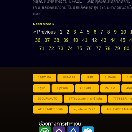
ที่สุดบนแพลตฟอร์ม UFABET โดยมีจุดเด่นที่หลากหลาย
เช่น สล็อตแตกง่าย โบนัสแจ็คพอตสูง ระบบฝากถอนออโต
และ
Read More »
« Previous
1
2
3
4
5
6
7
8
9
10
36
37
38
39
40
41
42
43
44
45
4
71
72
73
74
75
76
77
78
79
80
1BETUFA
1KING99
1UFA
1UFA89
1U
1ยูฟ่า
1ยูฟ่าเบท
4 UFABET
24 UFA
45U
569UFA AUTO
777beer.com ทางเข้าเล่น
777BEER ฝาก
AG.UFABET 6666
ag.ufabet 7777
AG.UFABET MAN
ช่องทางการฝากเงิน