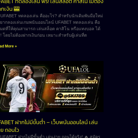
ABET ทดลองเล่น ฟรี! เล่นสล็อต คาสิโน ไม่ต้อง
กเงิน 🎰
 UFABET ทดลองเล่น คืออะไร? สำหรับนักเดิมพันมือใหม่
่อยากลองเล่นเกมพนันออนไลน์ UFABET ทดลองเล่น คือ
มดที่ให้คุณสามารถ เล่นสล็อต คาสิโน หรือแทงบอล ได้
ี! โดยไม่ต้องฝากเงินก่อน เหมาะสำหรับผู้เล่นที่ต
ad More »
ABET ฝากไม่มีขั้นต่ำ – เว็บพนันออนไลน์ เล่น
าย ถอนไว
 UFABET ฝากไม่มีขั้นต่ำ เล่นง่าย ถอนได้จริง! 🔥 สมัคร