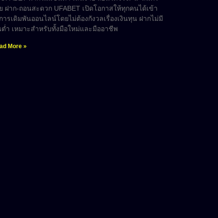
าย ฝาก-ถอนสะดวก UFABET เปิดโอกาสให้ทุกคนได้เข้า
งการเดิมพันออนไลน์โดยไม่ต้องกังวลเรื่องเงินทุน ฝากไม่มี
้นต่ำ เหมาะสำหรับทั้งมือใหม่และมืออาชีพ
ad More »