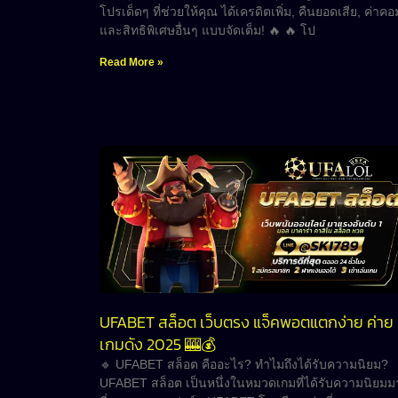
โปรเด็ดๆ ที่ช่วยให้คุณ ได้เครดิตเพิ่ม, คืนยอดเสีย, ค่าคอ
และสิทธิพิเศษอื่นๆ แบบจัดเต็ม! 🔥 🔥 โป
Read More »
UFABET สล็อต เว็บตรง แจ็คพอตแตกง่าย ค่าย
เกมดัง 2025 🎰💰
🔹 UFABET สล็อต คืออะไร? ทำไมถึงได้รับความนิยม?
UFABET สล็อต เป็นหนึ่งในหมวดเกมที่ได้รับความนิยมม