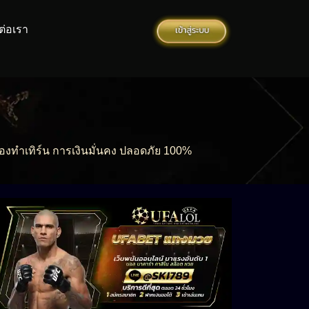
ต่อเรา
้องทำเทิร์น การเงินมั่นคง ปลอดภัย 100%