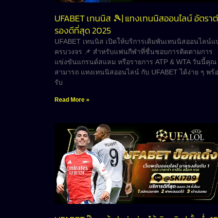
UFABET เทนนิส 🎾| แทงเทนนิสออนไลน์ อัตราต
รองดีที่สุด 2025
UFABET เทนนิส เปิดให้บริการเดิมพันเทนนิสออนไลน์แ
ครบวงจร 📌 สำหรับแฟนกีฬาที่ชื่นชอบการติดตามการ
แข่งขันแกรนด์สแลม หรือรายการ ATP & WTA วันนี้คุณ
สามารถ แทงเทนนิสออนไลน์ กับ UFABET ได้ง่าย ๆ พร้
รับ
Read More »