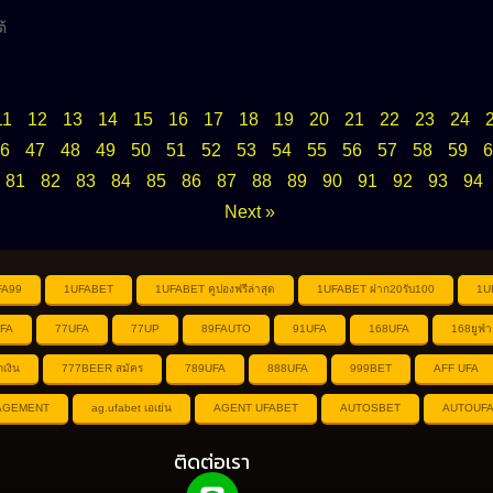
้
11
12
13
14
15
16
17
18
19
20
21
22
23
24
6
47
48
49
50
51
52
53
54
55
56
57
58
59
6
81
82
83
84
85
86
87
88
89
90
91
92
93
94
Next »
FA99
1UFABET
1UFABET คูปองฟรีล่าสุด
1UFABET ฝาก20รับ100
1UF
FA
77UFA
77UP
89FAUTO
91UFA
168UFA
168ยูฟ่า
เงิน
777BEER สมัคร
789UFA
888UFA
999BET
AFF UFA
AGEMENT
ag.ufabet เอเย่น
AGENT UFABET
AUTOSBET
AUTOUF
ติดต่อเรา