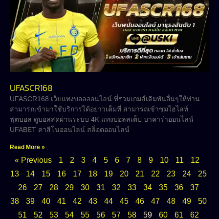
UFASCR168
UFASCR168 เว็บแทงบอลออนไลน์ ที่รวมเกมส์เดิมพันอื่นๆให้ท่าน
สามารถเข้ามาใช้บริการได้อย่าวเต็มที่ สามารถเข้าชมไฮไลท์
ฟุตบอล ดูบอลสดผ่านระบบ 4K แทงบอลสเต็ป บาคาร่าออนไลน์
UFABET คาสิโนออนไลน์ สล็อตออนไลน์
Read More »
« Previous
1
2
3
4
5
6
7
8
9
10
11
12
13
14
15
16
17
18
19
20
21
22
23
24
25
26
27
28
29
30
31
32
33
34
35
36
37
38
39
40
41
42
43
44
45
46
47
48
49
50
51
52
53
54
55
56
57
58
59
60
61
62