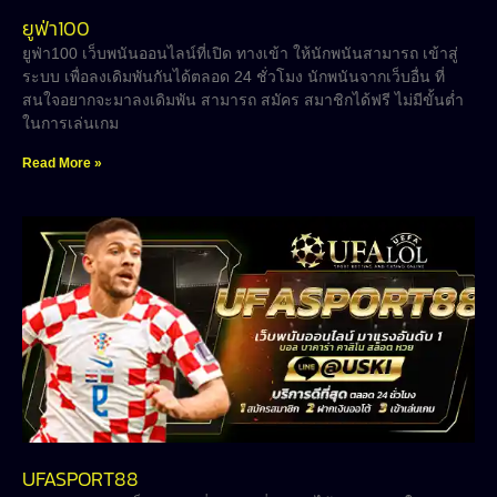
ยูฟ่า100
ยูฟ่า100 เว็บพนันออนไลน์ที่เปิด ทางเข้า ให้นักพนันสามารถ เข้าสู่
ระบบ เพื่อลงเดิมพันกันได้ตลอด 24 ชั่วโมง นักพนันจากเว็บอื่น ที่
สนใจอยากจะมาลงเดิมพัน สามารถ สมัคร สมาชิกได้ฟรี ไม่มีขั้นต่ำ
ในการเล่นเกม
Read More »
UFASPORT88