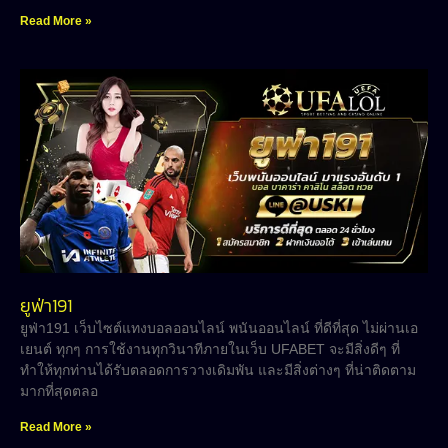
Read More »
ยูฟ่า191
ยูฟ่า191 เว็บไซต์แทงบอลออนไลน์ พนันออนไลน์ ที่ดีที่สุด ไม่ผ่านเอ
เยนต์ ทุกๆ การใช้งานทุกวินาทีภายในเว็บ UFABET จะมีสิ่งดีๆ ที่
ทำให้ทุกท่านได้รับตลอดการวางเดิมพัน และมีสิ่งต่างๆ ที่น่าติดตาม
มากที่สุดตลอ
Read More »