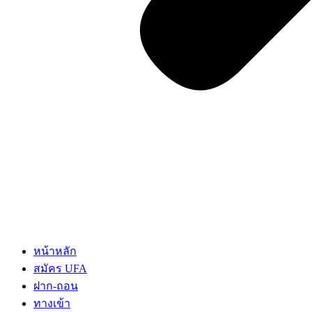
หน้าหลัก
สมัคร UFA
ฝาก-ถอน
ทางเข้า