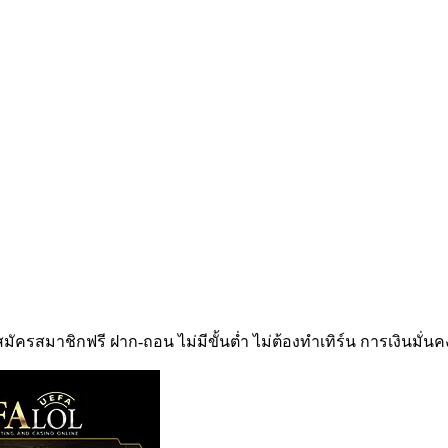
ครสมาชิกฟรี ฝาก-ถอน ไม่มีขั้นต่ำ ไม่ต้องทำเทิร์น การเงินมั่น