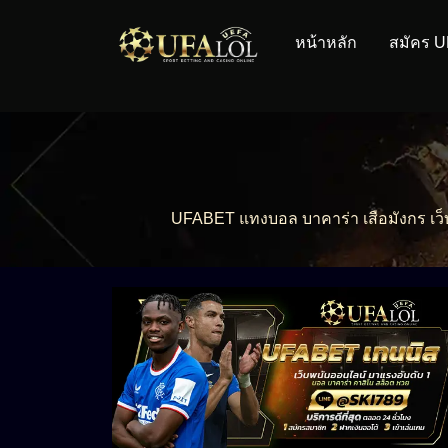
หน้าหลัก
สมัคร 
UFABET แทงบอล บาคาร่า เสือมังกร เว็บพ