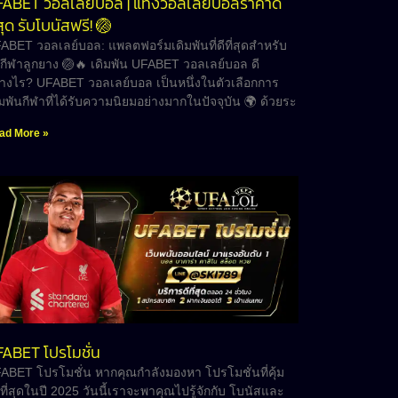
ABET วอลเลย์บอล | แทงวอลเลย์บอลราคาดี
่สุด รับโบนัสฟรี! 🏐
ABET วอลเลย์บอล: แพลตฟอร์มเดิมพันที่ดีที่สุดสำหรับ
กีฬาลูกยาง 🏐🔥 เดิมพัน UFABET วอลเลย์บอล ดี
่างไร? UFABET วอลเลย์บอล เป็นหนึ่งในตัวเลือกการ
ิมพันกีฬาที่ได้รับความนิยมอย่างมากในปัจจุบัน 🌍 ด้วยระ
ad More »
ABET โปรโมชั่น
ABET โปรโมชั่น หากคุณกำลังมองหา โปรโมชั่นที่คุ้ม
าที่สุดในปี 2025 วันนี้เราจะพาคุณไปรู้จักกับ โบนัสและ